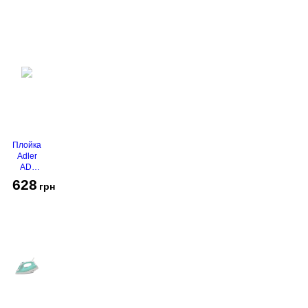
Gold
Плойка
Adler
AD-
2116
628
грн