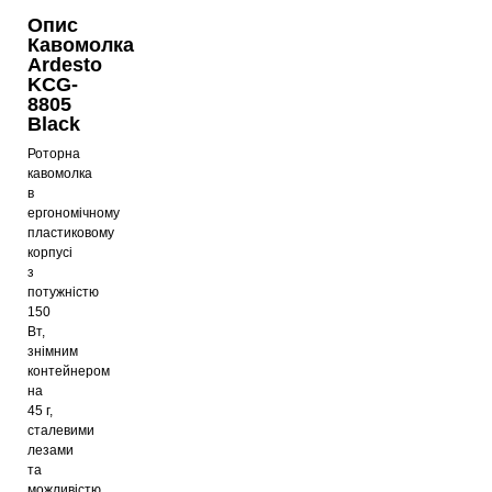
Опис
Кавомолка
Ardesto
KCG-
8805
Black
Роторна
кавомолка
в
ергономічному
пластиковому
корпусі
з
потужністю
150
Вт,
знімним
контейнером
на
45 г,
сталевими
лезами
та
можливістю