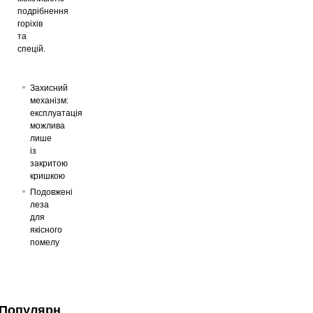
подрібнення
горіхів
та
спецій.
Захисний
механізм:
експлуатація
можлива
лише
із
закритою
кришкою
Подовжені
леза
для
якісного
помелу
Популярні