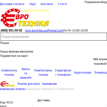
Порівняння
Вхід
Доставка і оплата
Акції
Контакти
Статті
(068)
001-00-02
euro.technika.ua@gmail.com
Пн-Пт 10:00-18:00
Пошук
Наша мережа магазинів
Подивитися на карті
Мій кошик
порожній
Краса
Кліматична
Комп'ютерна
Смартфони
Аудіотехніка
Телевізо
та
техніка
техніка
і телефони
здоров'я
Техніка для кухні
Кавомолки
Кавомолки Ardesto
Кавомолка Ardesto KCG-8805 Black
Доставка
Код:
KCG-
8805