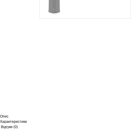
Кавомолка ECG KM 122 Easygrind Black
517
грн
Опис
Характеристики
Відгуки (0)