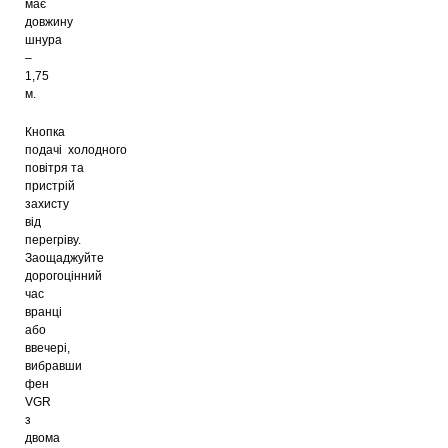
має
довжину
шнура
– ​​
1,75
м.
Кнопка
подачі
холодного
повітря
та
пристрій
захисту
від
перегріву.
Заощаджуйте
дорогоцінний
час
вранці
або
ввечері,
вибравши
фен
VGR
з
двома