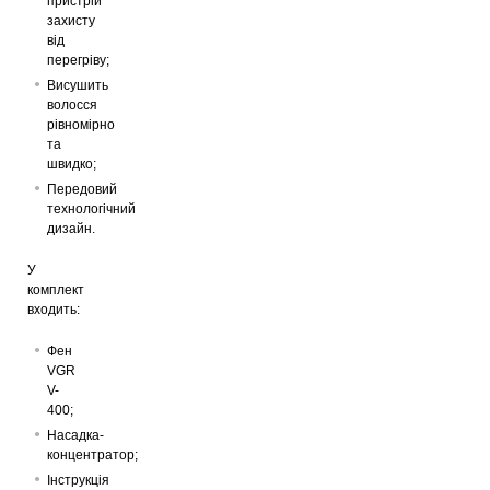
пристрій
захисту
від
перегріву;
Висушить
волосся
рівномірно
та
швидко;
Передовий
технологічний
дизайн.
У
комплект
входить:
Фен
VGR
V-
400;
Насадка-
концентратор;
Інструкція