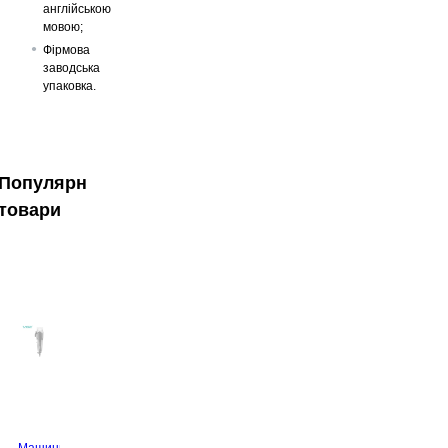
англійською
мовою;
Фірмова
заводська
упаковка.
Популярні
товари
Машинка