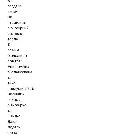
Вт,
завдяки
якому
Ви
отримаєте
рівномірний
розподіл
тепла.
Є
режим
"холодного
повітря".
Ергономічна,
збалансована
та
тиха
продуктивність.
Висушіть
волосся
рівномірно
та
швидко.
Дана
модель
фена