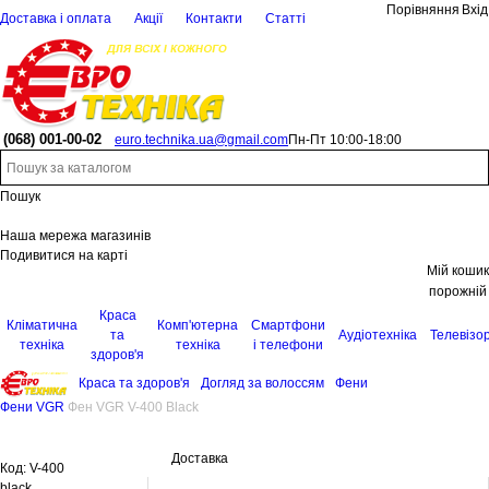
Порівняння
Вхід
Доставка і оплата
Акції
Контакти
Статті
(068)
001-00-02
euro.technika.ua@gmail.com
Пн-Пт 10:00-18:00
Пошук
Наша мережа магазинів
Подивитися на карті
Мій кошик
порожній
Краса
Кліматична
Комп'ютерна
Смартфони
та
Аудіотехніка
Телевізо
техніка
техніка
і телефони
здоров'я
Краса та здоров'я
Догляд за волоссям
Фени
Фени VGR
Фен VGR V-400 Black
Доставка
Код:
V-400
black