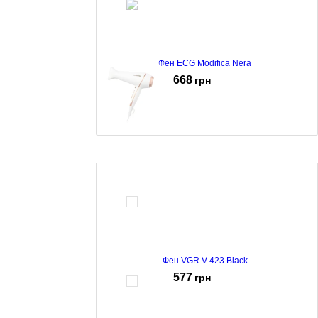
Фен ECG Modifica Nera
668
грн
Фен Mesko MS-2250
675
грн
Фен VGR V-423 Black
577
грн