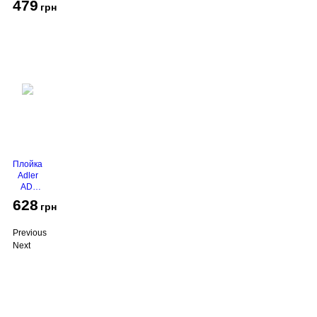
479
грн
Grey
Плойка
Adler
AD-
2116
628
грн
Previous
Next