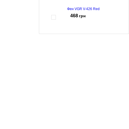
Фен VGR V-426 Red
468
грн
Фен VGR V-431 Green
699
грн
Фен VGR V-421 Green
369
грн