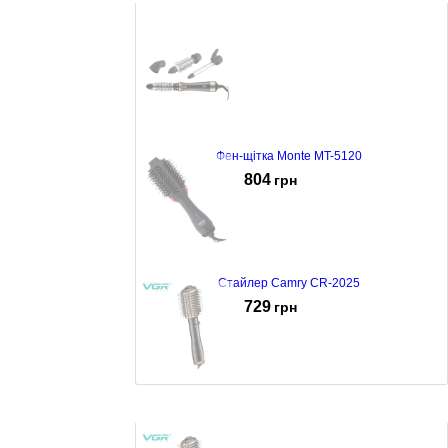
Фен-щітка Monte MT-5120
804
грн
Стайлер Camry CR-2025
729
грн
Фен-щітка VGR V-494 Black
626
грн