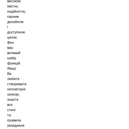
високою
якістю,
надійністю,
гарним
дизайном
і
доступною
ціною.
Фен
має
великий
набір
функцій.
Якщо
Ви
любите
створювати
неповторні
зачіски,
знаєте
все
стилі
та
правила
укладання