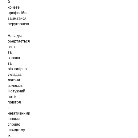
й
хочете
професійно
займатися
перукарнею.
Насадка
обертається
вліво
та
вправо
та
рівномірно
укладає
локони
волосся.
Потужний
потік
повітря
з
негативними
іонами
сприяє
швидкому
їх