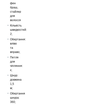
фен
браш,
стайлер
для
волосся
Кількість
швидкостей:
2;
Обертання:
вліво
та
вправо;
Петля
для
чіпляння:
є;
Шнур:
довжина
1,5
м;
Обертання
шнура:
360;