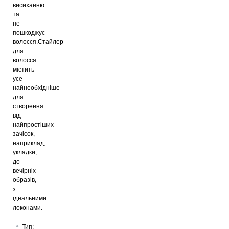
висиханню
та
не
пошкоджує
волосся.Стайлер
для
волосся
містить
усе
найнеобхідніше
для
створення
від
найпростіших
зачісок,
наприклад,
укладки,
до
вечірніх
образів,
з
ідеальними
локонами.
Тип: