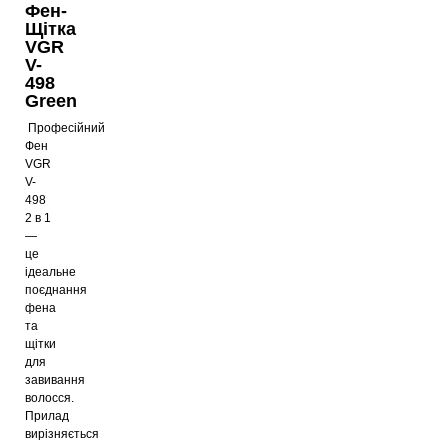
Фен-
Щітка
VGR
V-
498
Green
Професійний
Фен
VGR
V-
498
2 в 1
—
це
ідеальне
поєднання
фена
та
щітки
для
завивання
волосся.
Прилад
вирізняється