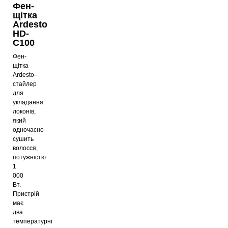
Фен-
щітка
Ardesto
HD-
C100
Фен-
щітка
Ardesto–
стайлер
для
укладання
локонів,
який
одночасно
сушить
волосся,
потужністю
1
000
Вт.
Пристрій
має
два
температурні