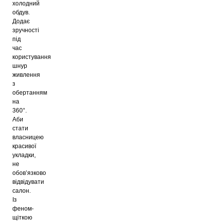
холодний
обдув.
Додає
зручності
під
час
користування
шнур
живлення
з
обертанням
на
360°.
Аби
стати
власницею
красивої
укладки,
не
обов’язково
відвідувати
салон.
Із
феном-
щіткою