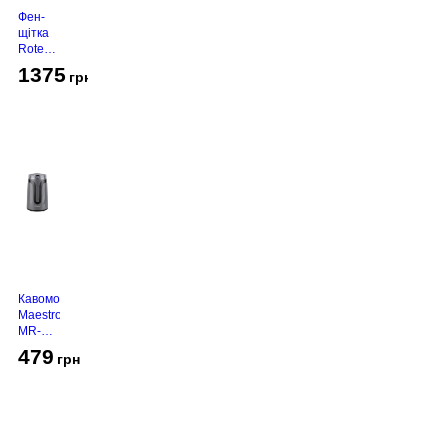
Фен-
щітка
Rotex
RHC-
1375
грн
490-T
Gold
Кавомолка
Maestro
MR-
450
479
грн
Grey