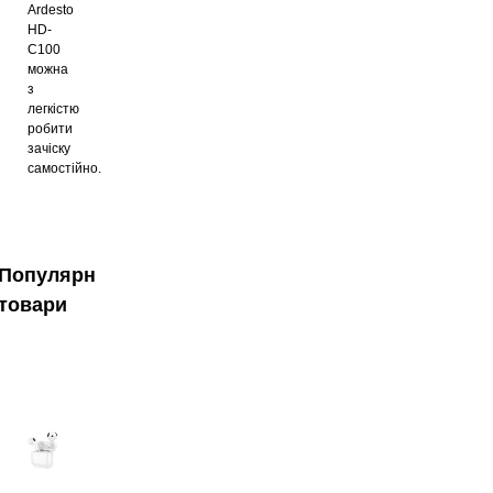
Ardesto
HD-
C100
можна
з
легкістю
робити
зачіску
самостійно.
Популярні
товари