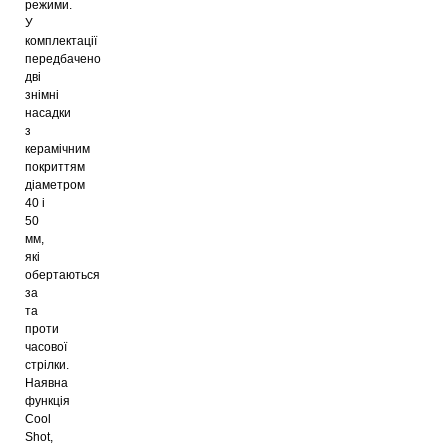
режими.
У
комплектації
передбачено
дві
знімні
насадки
з
керамічним
покриттям
діаметром
40 і
50
мм,
які
обертаються
за
та
проти
часової
стрілки.
Наявна
функція
Cool
Shot,