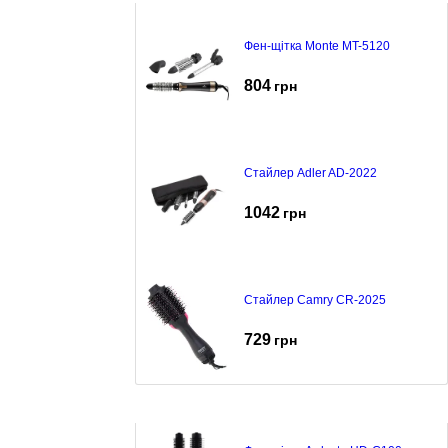
Фен-щітка Monte MT-5120
804
грн
Стайлер Adler AD-2022
1042
грн
Стайлер Camry CR-2025
729
грн