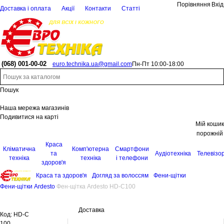
Порівняння
Вхід
Доставка і оплата
Акції
Контакти
Статті
(068)
001-00-02
euro.technika.ua@gmail.com
Пн-Пт 10:00-18:00
Пошук
Наша мережа магазинів
Подивитися на карті
Мій кошик
порожній
Краса
Кліматична
Комп'ютерна
Смартфони
та
Аудіотехніка
Телевізо
техніка
техніка
і телефони
здоров'я
Краса та здоров'я
Догляд за волоссям
Фени-щітки
Фени-щітки Ardesto
Фен-щітка Ardesto HD-C100
Доставка
Код:
HD-C
100