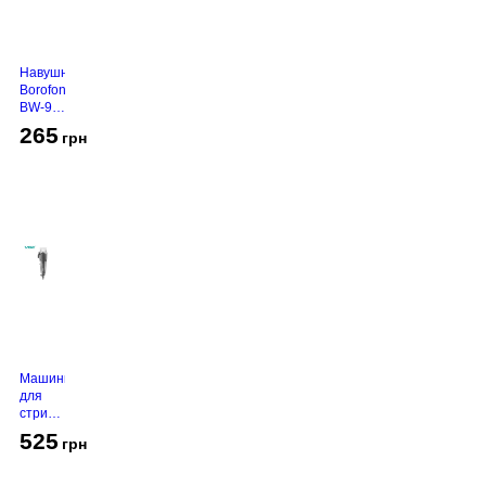
Навушники
Borofone
BW-94
White
265
грн
Машинка
для
стрижки
VGR V-
525
грн
130
Grey