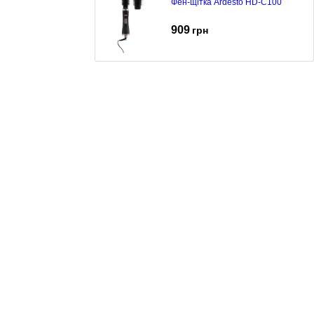
Фен-щітка Ardesto HD-C100
909
грн