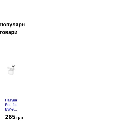
Популярні
товари
Навушники
Borofone
BW-94
White
265
грн