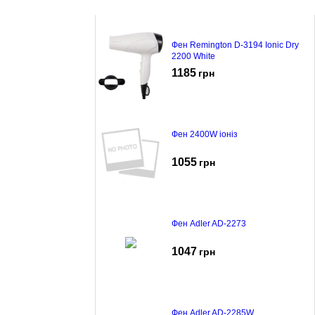
Фен Remington D-3194 Ionic Dry
2200 White
1185
грн
Фен 2400W іоніз
1055
грн
Фен Adler AD-2273
1047
грн
Фен Adler AD-2285W