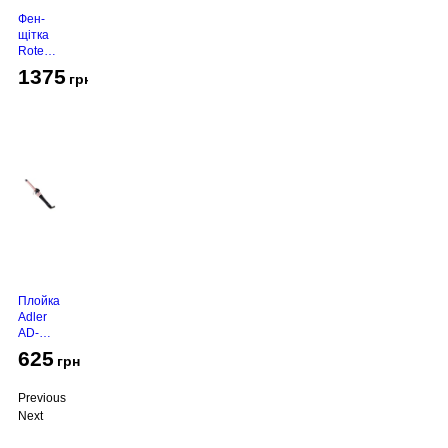
Фен-
щітка
Rotex
RHC-
1375
грн
490-T
Gold
Плойка
Adler
AD-
2116
625
грн
Previous
Next