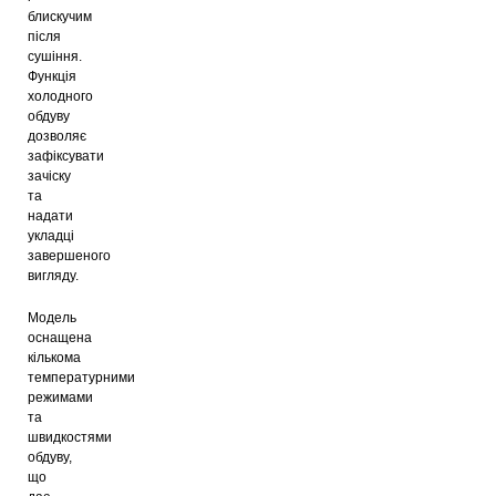
блискучим
після
сушіння.
Функція
холодного
обдуву
дозволяє
зафіксувати
зачіску
та
надати
укладці
завершеного
вигляду.
Модель
оснащена
кількома
температурними
режимами
та
швидкостями
обдуву,
що