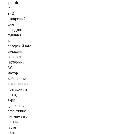
Iparah
P-
342
створений
для
швидкого
сушіння
та
професійного
укладання
волосся.
Потужний
AC-
мотор
забезпечує
інтенсивний
повітряний
потік,
який
дозволяє
ефективно
висушувати
навіть
густе
або