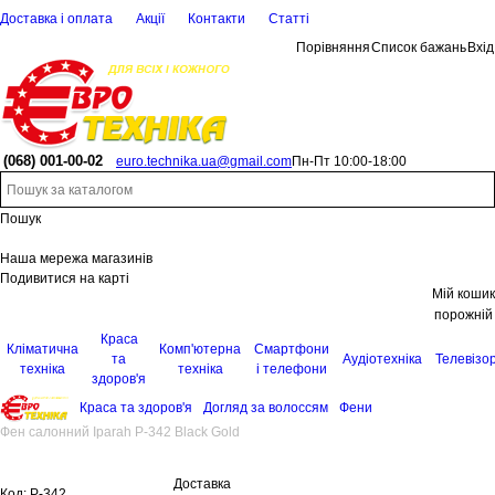
Доставка і оплата
Акції
Контакти
Статті
Порівняння
Список бажань
Вхід
(068)
001-00-02
euro.technika.ua@gmail.com
Пн-Пт 10:00-18:00
Пошук
Наша мережа магазинів
Подивитися на карті
Мій кошик
порожній
Краса
Кліматична
Комп'ютерна
Смартфони
та
Аудіотехніка
Телевізо
техніка
техніка
і телефони
здоров'я
Краса та здоров'я
Догляд за волоссям
Фени
Фен салонний Iparah P-342 Black Gold
Доставка
Код:
P-342