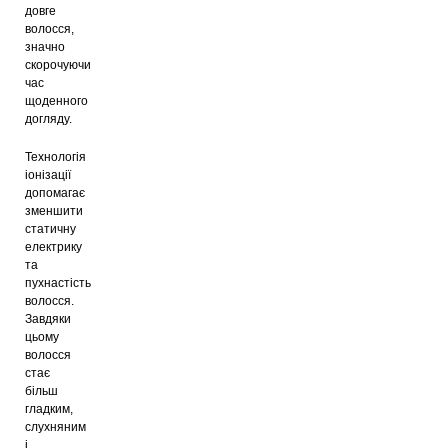
довге
волосся,
значно
скорочуючи
час
щоденного
догляду.
Технологія
іонізації
допомагає
зменшити
статичну
електрику
та
пухнастість
волосся.
Завдяки
цьому
волосся
стає
більш
гладким,
слухняним
і