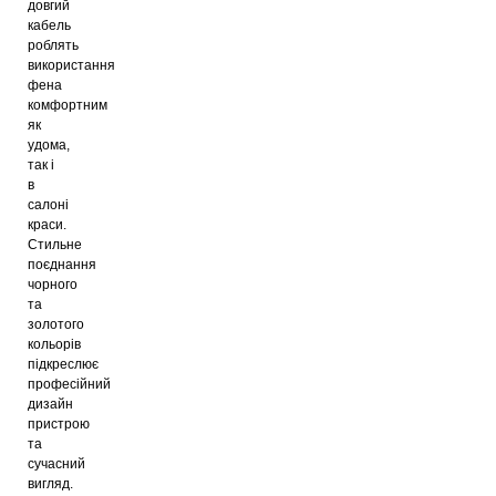
довгий
кабель
роблять
використання
фена
комфортним
як
удома,
так і
в
салоні
краси.
Стильне
поєднання
чорного
та
золотого
кольорів
підкреслює
професійний
дизайн
пристрою
та
сучасний
вигляд.