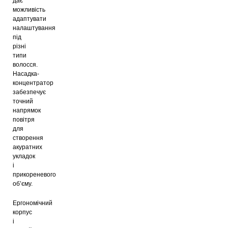
дає
можливість
адаптувати
налаштування
під
різні
типи
волосся.
Насадка-
концентратор
забезпечує
точний
напрямок
повітря
для
створення
акуратних
укладок
і
прикореневого
об’єму.
Ергономічний
корпус
і