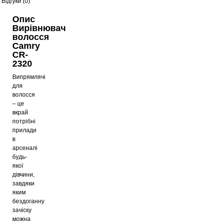
Відгуки (0)
Опис
Вирівнювач
волосся
Camry
CR-
2320
Випрямлячі
для
волосся
– це
вкрай
потрібні
прилади
в
арсеналі
будь-
якої
дівчини,
завдяки
яким
бездоганну
зачіску
можна