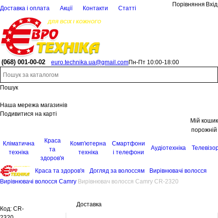
Порівняння
Вхід
Доставка і оплата
Акції
Контакти
Статті
(068)
001-00-02
euro.technika.ua@gmail.com
Пн-Пт 10:00-18:00
Пошук
Наша мережа магазинів
Подивитися на карті
Мій кошик
порожній
Краса
Кліматична
Комп'ютерна
Смартфони
Аудіотехніка
Телевізо
та
техніка
техніка
і телефони
здоров'я
Краса та здоров'я
Догляд за волоссям
Вирівнювачі волосся
Вирівнювачі волосся Camry
Вирівнювач волосся Camry CR-2320
Доставка
Код:
CR-
2320