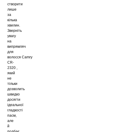
створити
лише
за
кілька
хвилин.
Зверніть
увагу
на
випрямляч
для
волосся
Camry
CR-
2320
,
який
не
тільки
дозволить
швидко
досягти
ідеальної
гладкості
пасм,
але
й
подбає