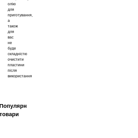
олію
для
приготування,
а
також
для
вас
не
буде
складністю
очистити
пластини
після
використання
Популярні
товари