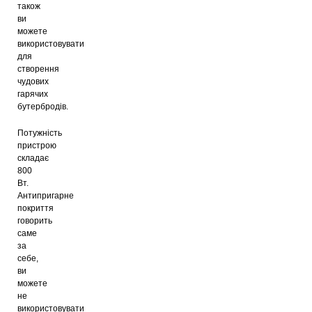
також
ви
можете
використовувати
для
створення
чудових
гарячих
бутербродів.
Потужність
пристрою
складає
800
Вт.
Антипригарне
покриття
говорить
саме
за
себе,
ви
можете
не
використовувати