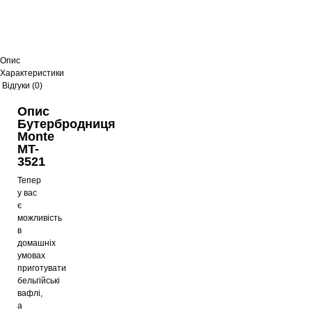
Опис
Характеристики
Відгуки (0)
Опис
Бутербродниця
Monte
MT-
3521
Тепер
у вас
є
можливість
в
домашніх
умовах
приготувати
бельгійські
вафлі,
а