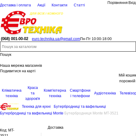
Порівняння
Вхід
Доставка і оплата
Акції
Контакти
Статті
(068)
001-00-02
euro.technika.ua@gmail.com
Пн-Пт 10:00-18:00
Пошук
Наша мережа магазинів
Подивитися на карті
Мій кошик
порожній
Краса
Кліматична
Комп'ютерна
Смартфони
та
Аудіотехніка
Телевізо
техніка
техніка
і телефони
здоров'я
Техніка для кухні
Бутербродниці та вафельниці
Бутербродниці та вафельниці Monte
Бутербродниця Monte MT-3521
Доставка
Код:
MT-
3521