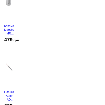
Кавомолка
Maestro
MR-
450
479
грн
Grey
Плойка
Adler
AD-
2116