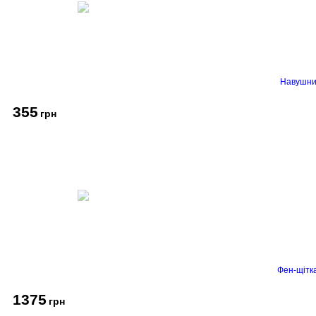
Навушник
355
грн
Фен-щітк
1375
грн