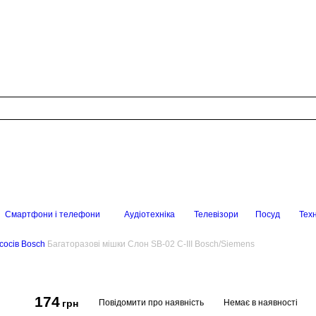
Смартфони і телефони
Аудіотехніка
Телевізори
Посуд
Техн
сосів Bosch
Багаторазові мішки Слон SB-02 C-III Bosch/Siemens
174
Повідомити про наявність
Немає в наявності
грн