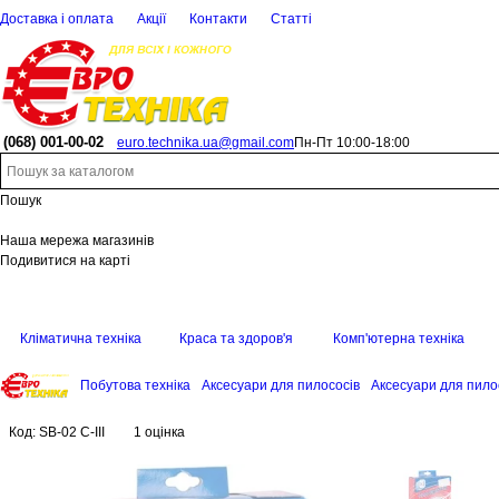
Доставка і оплата
Акції
Контакти
Статті
(068)
001-00-02
euro.technika.ua@gmail.com
Пн-Пт 10:00-18:00
Пошук
Наша мережа магазинів
Подивитися на карті
Кліматична техніка
Краса та здоров'я
Комп'ютерна техніка
Побутова техніка
Аксесуари для пилососів
Аксесуари для пило
Код:
SB-02 C-III
1 оцінка