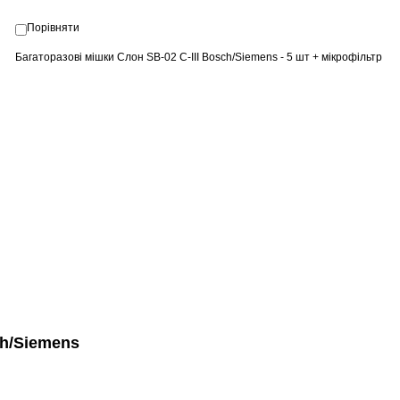
Порівняти
Багаторазові мішки Слон SB-02 C-III Bosch/Siemens - 5 шт + мікрофільтр
ch/Siemens