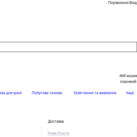
Порівняння
Вхід
Мій кошик
порожній
іка для кухні
Побутова техніка
Освітлення та живлення
Акції
Доставка
Нова Пошта