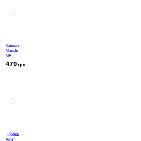
Кавомолка
Maestro
MR-
450
479
грн
Grey
Плойка
Adler