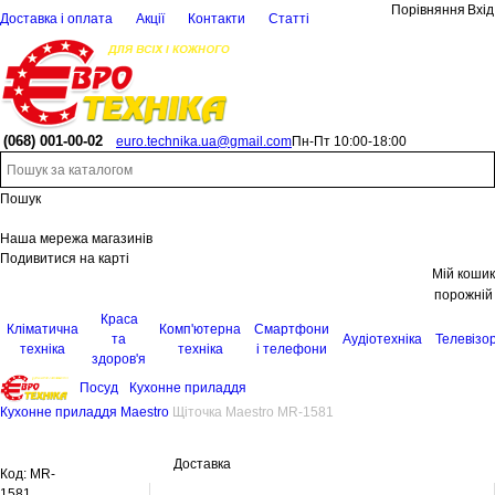
Порівняння
Вхід
Доставка і оплата
Акції
Контакти
Статті
(068)
001-00-02
euro.technika.ua@gmail.com
Пн-Пт 10:00-18:00
Пошук
Наша мережа магазинів
Подивитися на карті
Мій кошик
порожній
Краса
Кліматична
Комп'ютерна
Смартфони
та
Аудіотехніка
Телевізо
техніка
техніка
і телефони
здоров'я
Посуд
Кухонне приладдя
Кухонне приладдя Maestro
Щіточка Maestro MR-1581
Доставка
Код:
MR-
1581