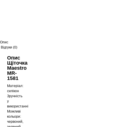
Опис
Відгуки (0)
Опис
Щіточка
Maestro
MR-
1581
Матеріал:
силікон
Зручність
у
використанні
Можливі
кольори:
червоний,
зелений