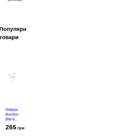
Популярні
товари
Навушники
Borofone
BW-94
White
265
грн