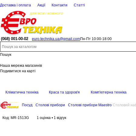
Доставка і оплата
Акції
Контакти
Статті
(068)
001-00-02
euro.technika.ua@gmail.com
Пн-Пт 10:00-18:00
Пошук
Наша мережа магазинів
Подивитися на карті
Кліматична техніка
Краса та здоров'я
Комп'ютерна техніка
Посуд
Столові прибори
Столові прибори Maestro
Столовий на
Код:
MR-1513G
1 оцінка
•
1 відгук