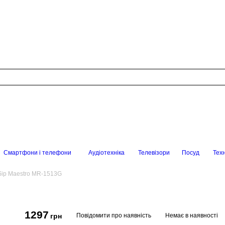
Смартфони і телефони
Аудіотехніка
Телевізори
Посуд
Техн
бір Maestro MR-1513G
1297
Повідомити про наявність
Немає в наявності
грн