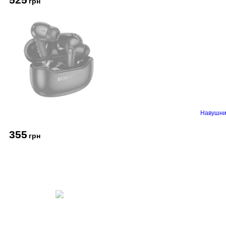
грн
Навушник
355
грн