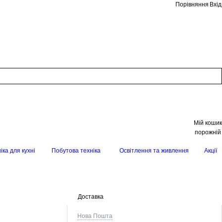
Порівняння
Вхід
Мій кошик
порожній
іка для кухні
Побутова техніка
Освітлення та живлення
Акції
Доставка
Нова Пошта