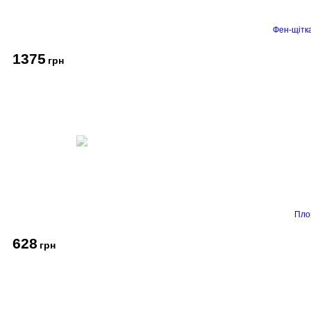
Фен-щітк
1375
грн
Пло
628
грн