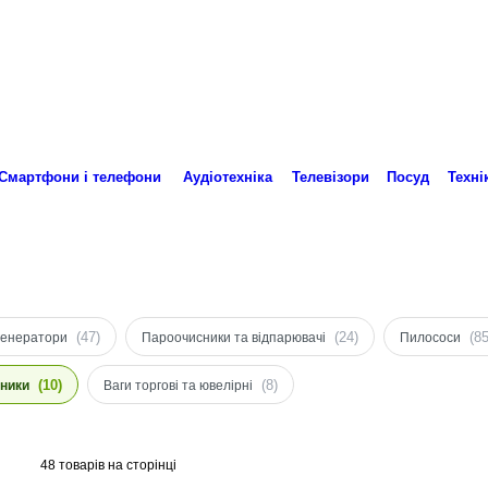
Пн-Пт 10:00-18:00
ro.technika.ua@gmail.com
Смартфони і телефони
Аудіотехніка
Телевізори
Посуд
Техні
(47)
(24)
(85
генератори
Пароочисники та відпарювачі
Пилососи
(10)
(8)
ники
Ваги торгові та ювелірні
48 товарів на сторінці