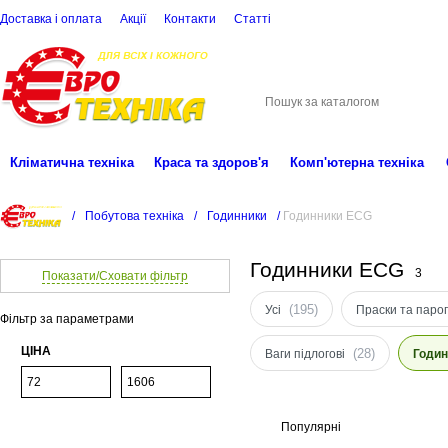
Доставка і оплата
Акції
Контакти
Статті
(068)
001-00-02
eu
Кліматична техніка
Краса та здоров'я
Комп'ютерна техніка
/
Побутова техніка
/
Годинники
/
Годинники ECG
Годинники ECG
3
Показати/Сховати фільтр
(195)
Усі
Праски та паро
Фільтр за параметрами
ЦІНА
(28)
Ваги підлогові
Годин
Популярні