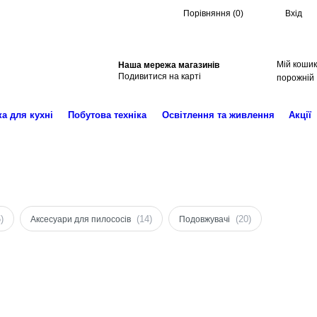
Порівняння
(
0
)
Вхід
Мій кошик
Наша мережа магазинів
Пошук
Подивитися на карті
порожній
ка для кухні
Побутова техніка
Освітлення та живлення
Акції
)
(14)
(20)
Аксесуари для пилососів
Подовжувачі