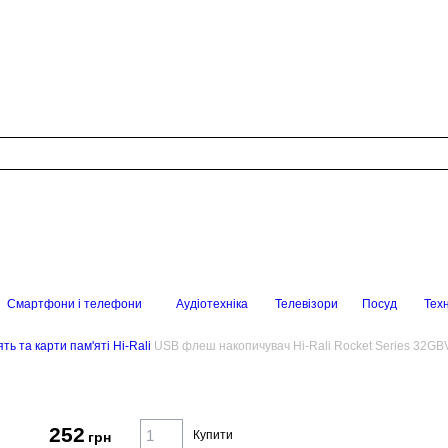
Смартфони і телефони
Аудіотехніка
Телевізори
Посуд
Техн
ть та карти пам'яті Hi-Rali
USB флеш накопичувач Hi-Rali Rocket Series 32GB
252
Купити
грн