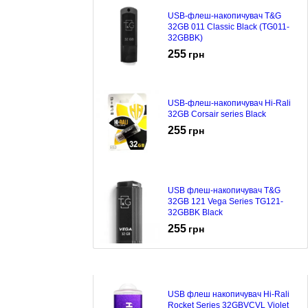
USB-флеш-накопичувач T&G
32GB 011 Classic Black (TG011-
32GBBK)
255
грн
USB-флеш-накопичувач Hi-Rali
32GB Corsair series Black
255
грн
USB флеш-накопичувач T&G
32GB 121 Vega Series TG121-
32GBBK Black
255
грн
USB флеш накопичувач Hi-Rali
Rocket Series 32GBVCVL Violet