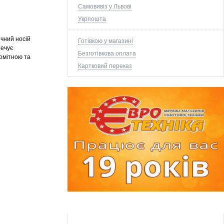
Самовивіз у Львові
Укрпошта
чний носій
Готівкою у магазині
печує
Безготівкова оплата
омітною та
Картковий переказ