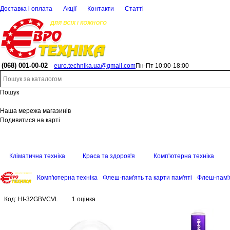
Доставка і оплата
Акції
Контакти
Статті
(068)
001-00-02
euro.technika.ua@gmail.com
Пн-Пт 10:00-18:00
Пошук
Наша мережа магазинів
Подивитися на карті
Кліматична техніка
Краса та здоров'я
Комп'ютерна техніка
Комп'ютерна техніка
Флеш-пам'ять та карти пам'яті
Флеш-пам'я
Код:
HI-32GBVCVL
1 оцінка