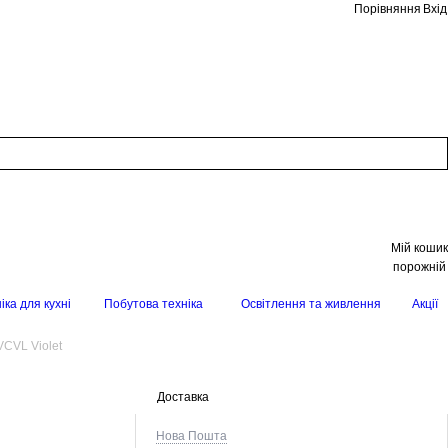
Порівняння
Вхід
Мій кошик
порожній
іка для кухні
Побутова техніка
Освітлення та живлення
Акції
VCVL Violet
Доставка
Нова Пошта