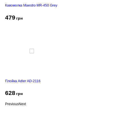
Кавомолка Maestro MR-450 Grey
479
грн
Плойка Adler AD-2116
628
грн
Previous
Next