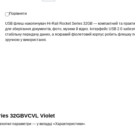
Порівняти
USB флеш накопичувач Hi-Rali Rocket Series 32GB — компактний та практи
для зберігання документів, фото, музики й відео. Інтерфейс USB 2.0 забез
стабільну передачу даних, а яскравий фіолетовий корпус робить флешку п
зручною у використанні.
ies 32GBVCVL Violet
технічні параметри — у вкладці «Характеристики».