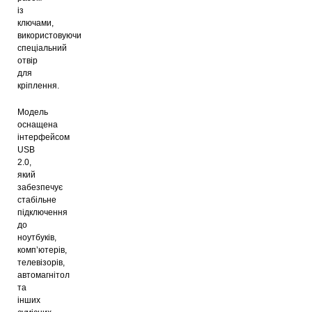
із
ключами,
використовуючи
спеціальний
отвір
для
кріплення.
Модель
оснащена
інтерфейсом
USB
2.0,
який
забезпечує
стабільне
підключення
до
ноутбуків,
комп’ютерів,
телевізорів,
автомагнітол
та
інших