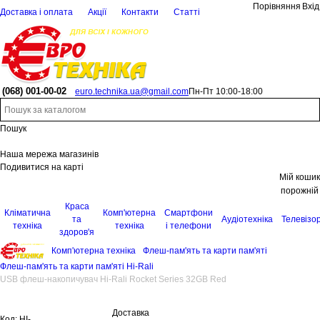
Порівняння
Вхід
Доставка і оплата
Акції
Контакти
Статті
(068)
001-00-02
euro.technika.ua@gmail.com
Пн-Пт 10:00-18:00
Пошук
Наша мережа магазинів
Подивитися на карті
Мій кошик
порожній
Краса
Кліматична
Комп'ютерна
Смартфони
та
Аудіотехніка
Телевізо
техніка
техніка
і телефони
здоров'я
Комп'ютерна техніка
Флеш-пам'ять та карти пам'яті
Флеш-пам'ять та карти пам'яті Hi-Rali
USB флеш-накопичувач Hi-Rali Rocket Series 32GB Red
Доставка
Код:
HI-