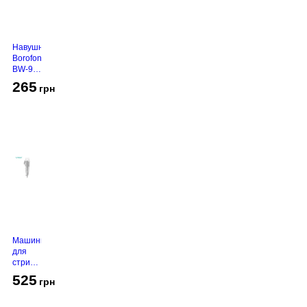
Навушники
Borofone
BW-94
White
265
грн
Машинка
для
стрижки
VGR V-
525
грн
130
Grey