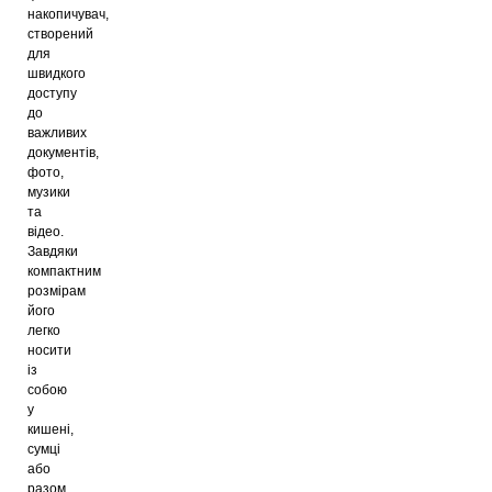
накопичувач,
створений
для
швидкого
доступу
до
важливих
документів,
фото,
музики
та
відео.
Завдяки
компактним
розмірам
його
легко
носити
із
собою
у
кишені,
сумці
або
разом