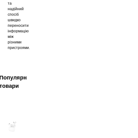
та
надійний
спосіб
швидко
переносити
інформацію
між
різними
пристроями.
Популярні
товари