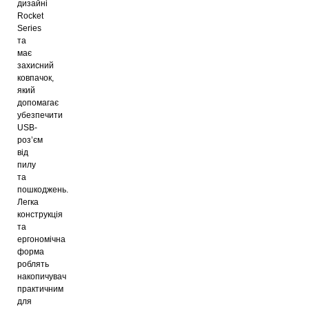
дизайні
Rocket
Series
та
має
захисний
ковпачок,
який
допомагає
убезпечити
USB-
роз’єм
від
пилу
та
пошкоджень.
Легка
конструкція
та
ергономічна
форма
роблять
накопичувач
практичним
для