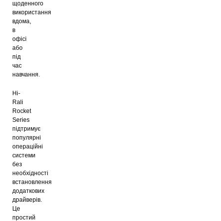
щоденного
використання
вдома,
в
офісі
або
під
час
навчання.
Hi-
Rali
Rocket
Series
підтримує
популярні
операційні
системи
без
необхідності
встановлення
додаткових
драйверів.
Це
простий