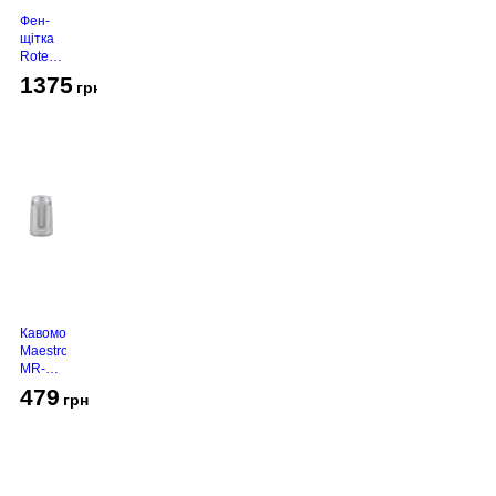
Фен-
щітка
Rotex
RHC-
1375
грн
490-T
Gold
Кавомолка
Maestro
MR-
450
479
грн
Grey