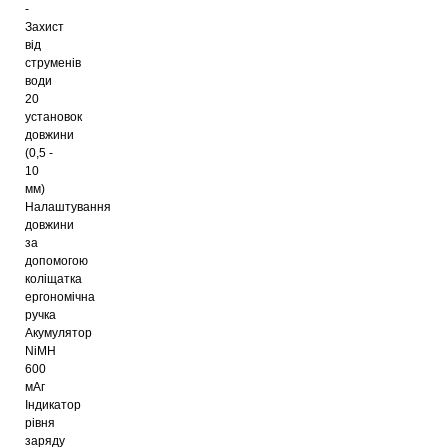
-
Захист
від
струменів
води
20
установок
довжини
(0,5 -
10
мм)
Налаштування
довжини
за
допомогою
коліщатка
ергономічна
ручка
Акумулятор
NiMH
600
мАг
Індикатор
рівня
заряду