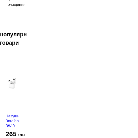
очищення
Популярні
товари
Навушники
Borofone
BW-94
White
265
грн