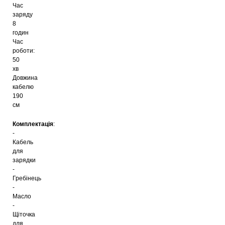
Час
заряду
8
годин
Час
роботи:
50
хв
Довжина
кабелю
190
см
Комплектація
:
-
Кабель
для
зарядки
-
Гребінець
-
Масло
-
Щіточка
для