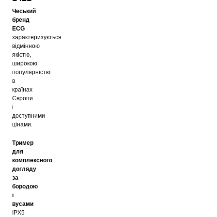
Чеський
бренд
ECG
характеризується
відмінною
якістю,
широкою
популярністю
в
країнах
Європи
і
доступними
цінами.
Тример
для
комплексного
догляду
за
бородою
і
вусами
IPX5