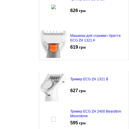
626
грн
Машинка для стрижки і бриття
ECG ZH 1321 A
619
грн
Тример ECG ZH 1321 B
627
грн
Тример ECG ZH 2400 Beardtrim
Moonstone
595
грн