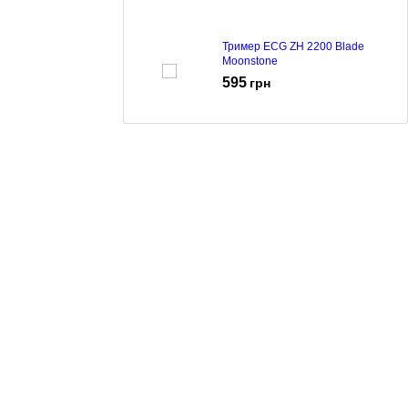
Тример ECG ZH 2200 Blade
Moonstone
595
грн
Тример ECG GRS 3820 Magnetic
1462
грн
Тример ECG ZS 1420
626
грн
Тример ECG ZS 1421
605
грн