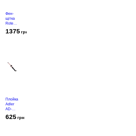
Фен-
щітка
Rotex
RHC-
1375
грн
490-T
Gold
Плойка
Adler
AD-
2116
625
грн