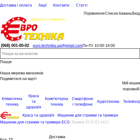
Доставка і оплата
Акції
Контакти
Статті
Порівняння
Список бажань
Вхід
(068)
001-00-02
euro.technika.ua@gmail.com
Пн-Пт 10:00-18:00
Пошук
Наша мережа магазинів
Подивитися на карті
Мій кошик
порожній
Краса
Кліматична
Комп'ютерна
Смартфони
та
Аудіотехніка
Телевізо
техніка
техніка
і телефони
здоров'я
Краса та здоров'я
Машинки для стрижки та тримери
Машинки для стрижки та тримери ECG
Тример ECG ZS 1421
Доставка
Код:
ZS