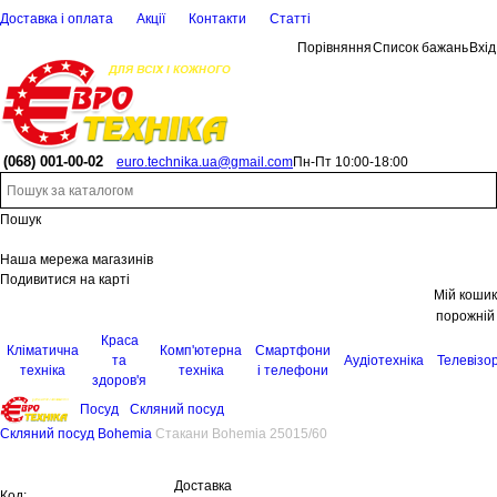
Доставка і оплата
Акції
Контакти
Статті
Порівняння
Список бажань
Вхід
(068)
001-00-02
euro.technika.ua@gmail.com
Пн-Пт 10:00-18:00
Пошук
Наша мережа магазинів
Подивитися на карті
Мій кошик
порожній
Краса
Кліматична
Комп'ютерна
Смартфони
та
Аудіотехніка
Телевізо
техніка
техніка
і телефони
здоров'я
Посуд
Скляний посуд
Скляний посуд Bohemia
Стакани Bohemia 25015/60
Доставка
Код: