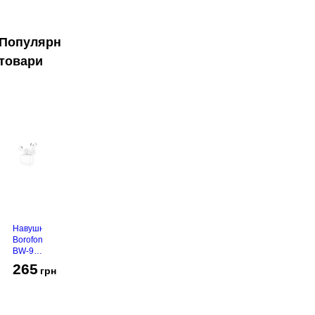
Популярні
товари
Навушники
Borofone
BW-94
White
265
грн