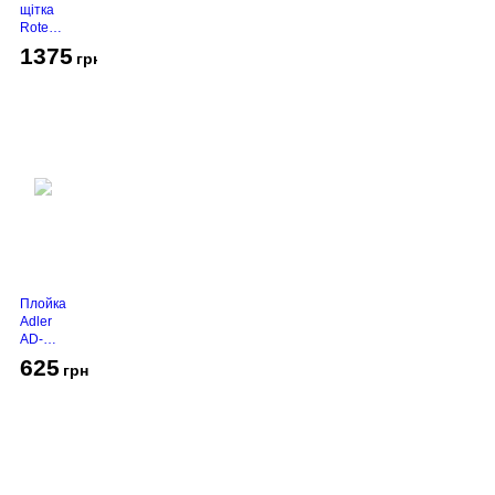
щітка
Rotex
RHC-
1375
грн
490-T
Gold
Плойка
Adler
AD-
2116
625
грн