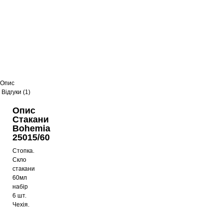
Набір бокалів Bohemia Claudia
4S149/00000/180/6 180мл
392
грн
Набір бокалів Bohemia Claudia
Опис
40149/455
Відгуки (1)
425
грн
Опис
Стакани
Bohemia
Келихи для коньяку Bohemia
25015/60
Angela 40600/400 400 мл
Стопка.
477
грн
Скло
стакани
60мл
набір
Келихи для шампанського
6 шт.
Bohemia Angela 40600/190 190мл
Чехія.
184
грн