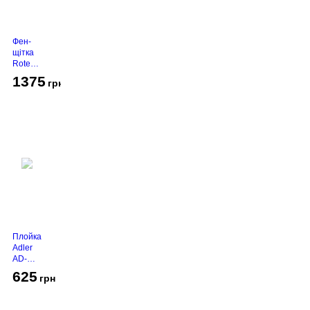
Фен-
щітка
Rotex
RHC-
1375
грн
490-T
Gold
Плойка
Adler
AD-
2116
625
грн