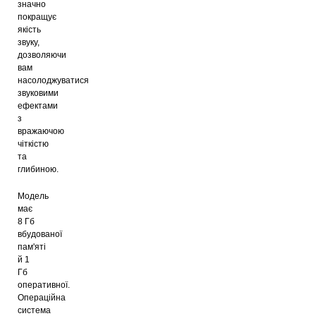
значно
покращує
якість
звуку,
дозволяючи
вам
насолоджуватися
звуковими
ефектами
з
вражаючою
чіткістю
та
глибиною.
Модель
має
8 Гб
вбудованої
пам'яті
й 1
Гб
оперативної.
Операційна
система