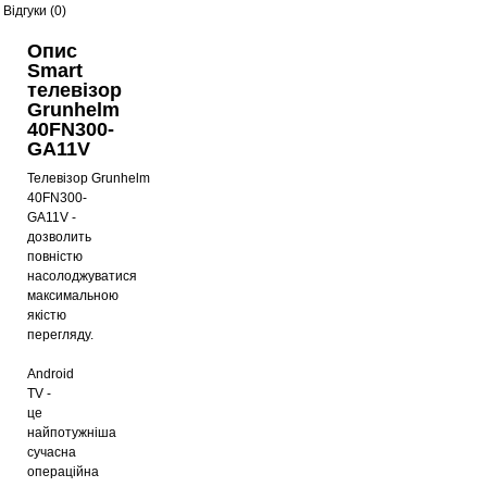
Відгуки (0)
Опис
Smart
телевізор
Grunhelm
40FN300-
GA11V
Телевізор Grunhelm
40FN300-
GA11V -
дозволить
повністю
насолоджуватися
максимальною
якістю
перегляду.
Android
TV -
це
найпотужніша
сучасна
операційна