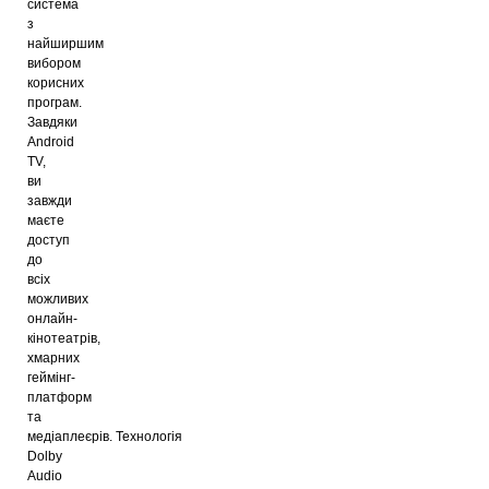
система
з
найширшим
вибором
корисних
програм.
Завдяки
Android
TV,
ви
завжди
маєте
доступ
до
всіх
можливих
онлайн-
кінотеатрів,
хмарних
геймінг-
платформ
та
медіаплеєрів. Технологія
Dolby
Audio