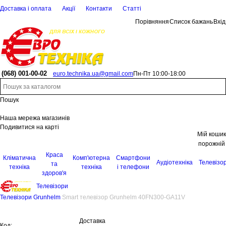
Доставка і оплата
Акції
Контакти
Статті
Порівняння
Список бажань
Вхід
(068)
001-00-02
euro.technika.ua@gmail.com
Пн-Пт 10:00-18:00
Пошук
Наша мережа магазинів
Подивитися на карті
Мій кошик
порожній
Краса
Кліматична
Комп'ютерна
Смартфони
Аудіотехніка
Телевізо
та
техніка
техніка
і телефони
здоров'я
Телевізори
Телевізори Grunhelm
Smart телевізор Grunhelm 40FN300-GA11V
Доставка
Код: