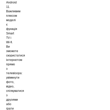
Android
11.
Важливим
плюсом
моделі
є
функція
Smart
TV і
Wi-fi.
Ви
зможете
скористатися
інтернетом
прямо
з
телевізора:
увімкнути
фото,
відео,
спілкуватися
з
друзями
або
грати