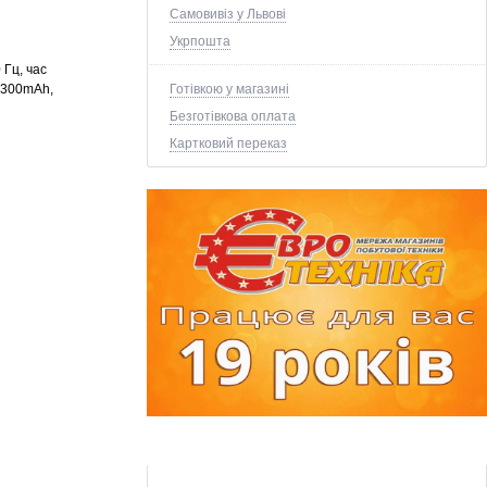
Самовивіз у Львові
Укрпошта
 Гц, час
Готівкою у магазині
: 300mAh,
Безготівкова оплата
Картковий переказ