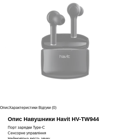
Опис
Характеристики
Відгуки (0)
Опис Навушники Havit HV-TW944
Порт зарядки Type-C
Сенсорне управління
Неймовірна якість звуку