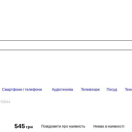
Смартфони і телефони
Аудіотехніка
Телевізори
Посуд
Техн
-TW944
545
Повідомити про наявність
Немає в наявності
грн