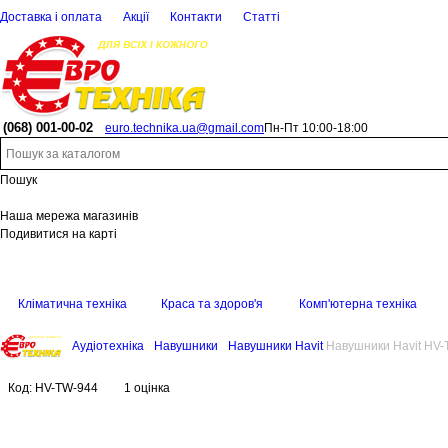
Доставка і оплата
Акції
Контакти
Статті
(068)
001-00-02
euro.technika.ua@gmail.com
Пн-Пт 10:00-18:00
Пошук
Наша мережа магазинів
Подивитися на карті
Кліматична техніка
Краса та здоров'я
Комп'ютерна техніка
Аудіотехніка
Навушники
Навушники Havit
Навушники Havit HV
Код:
HV-TW-944
1 оцінка