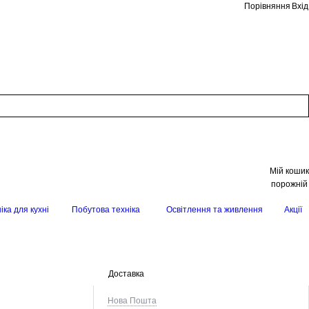
Порівняння
Вхід
Мій кошик
порожній
іка для кухні
Побутова техніка
Освітлення та живлення
Акції
Доставка
Нова Пошта