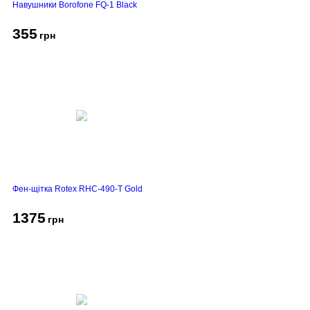
Навушники Borofone FQ-1 Black
355
грн
Фен-щітка Rotex RHC-490-T Gold
1375
грн