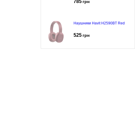
785
грн
Наушники Havit H2590BT Red
525
грн
Навушники Havit HV-H2590BT
black
544
грн
Навушники Havit HV-H763d Blue
345
грн
Навушники Havit HV-H100d Green