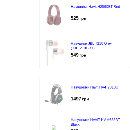
Наушники Havit H2590BT Red
525
грн
Навушник JBL T210 Grey
(JBLT210GRY)
549
грн
Навушники Havit HV-H2018U
1497
грн
Навушники HAVIT HV-H633BT
Black