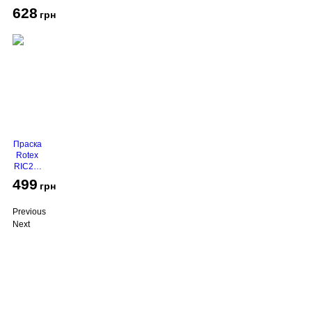
2116
628
грн
Праска
Rotex
RIC21-
N
499
грн
Super
Glide
Previous
Next
Про компанію
Доставка і оплата
Акції
Контакти