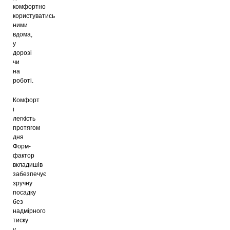
комфортно
користуватись
ними
вдома,
у
дорозі
чи
на
роботі.
Комфорт
і
легкість
протягом
дня
Форм-
фактор
вкладишів
забезпечує
зручну
посадку
без
надмірного
тиску
у