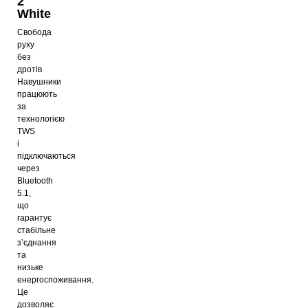
2
White
Свобода
руху
без
дротів
Навушники
працюють
за
технологією
TWS
і
підключаються
через
Bluetooth
5.1,
що
гарантує
стабільне
з’єднання
та
низьке
енергоспоживання.
Це
дозволяє