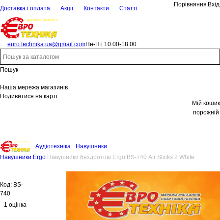
Порівняння
Вхід
Доставка і оплата
Акції
Контакти
Статті
euro.technika.ua@gmail.com
Пн-Пт 10:00-18:00
Пошук
Наша мережа магазинів
Подивитися на карті
Мій кошик
порожній
Аудіотехніка
Навушники
Навушники Ergo
Навушники бездротові Ergo BS-740 Air Sticks 2 White
Код:
BS-
740
1 оцінка