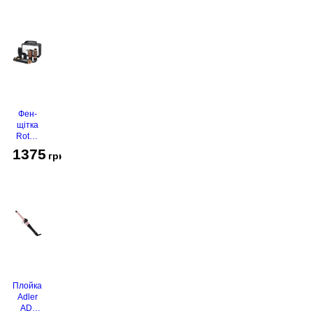
Фен-
щітка
Rotex
RHC-
1375
грн
490-T
Gold
Плойка
Adler
AD-