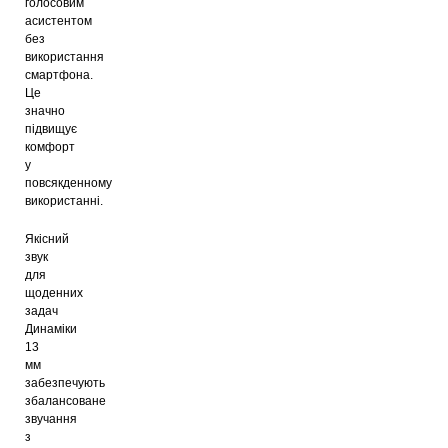
голосовим
асистентом
без
використання
смартфона.
Це
значно
підвищує
комфорт
у
повсякденному
використанні.
Якісний
звук
для
щоденних
задач
Динаміки
13
мм
забезпечують
збалансоване
звучання
з