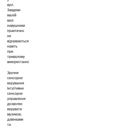
вусі.
Завдяки
малій
вазі
навушники
практично
не
відчуваються
навіть
при
тривалому
використанні.
Зручне
сенсорне
керування
Інтуїтивне
сенсорне
управління
дозволяє
керувати
музикою,
дзвінками
та