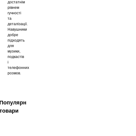
достатнім
рівнем
гучності
та
деталізації.
Навушники
добре
підходять
для
музики,
подкастів
і
телефонних
розмов.
Популярні
товари