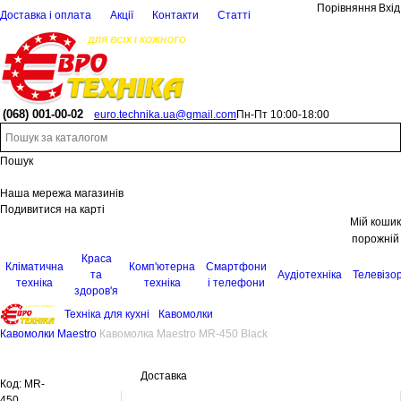
Порівняння
Вхід
Доставка і оплата
Акції
Контакти
Статті
(068)
001-00-02
euro.technika.ua@gmail.com
Пн-Пт 10:00-18:00
Пошук
Наша мережа магазинів
Подивитися на карті
Мій кошик
порожній
Краса
Кліматична
Комп'ютерна
Смартфони
та
Аудіотехніка
Телевізо
техніка
техніка
і телефони
здоров'я
Техніка для кухні
Кавомолки
Кавомолки Maestro
Кавомолка Maestro MR-450 Black
Доставка
Код:
MR-
450