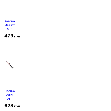
Кавомолка
Maestro
MR-
450
479
грн
Grey
Плойка
Adler
AD-
2116
628
грн