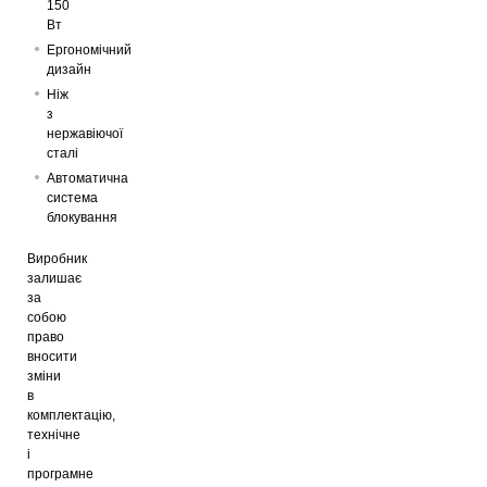
150
Вт
Ергономічний
дизайн
Ніж
з
нержавіючої
сталі
Автоматична
система
блокування
Виробник
залишає
за
собою
право
вносити
зміни
в
комплектацію,
технічне
і
програмне