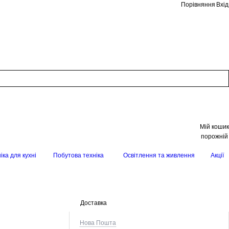
Порівняння
Вхід
Мій кошик
порожній
іка для кухні
Побутова техніка
Освітлення та живлення
Акції
Доставка
Нова Пошта