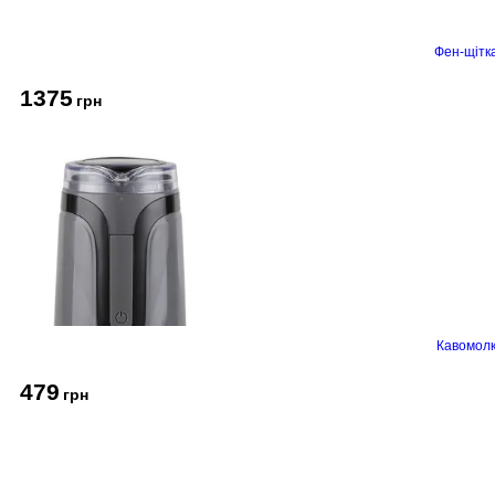
Фен-щітк
1375
грн
Кавомолк
479
грн