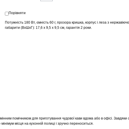
Порівняти
Потужність 180 Вт, ємність 60 г, прозора кришка, корпус і леза з нержавіючої
габарити (ВхШхГ): 17,6 х 9,5 х 9,5 см, гарантія 2 роки.
інним помічником для приготування чудової кави вдома або в офісі. Завдяки 
йме мінімум місця на кухонній полиці і зручно переноситься.