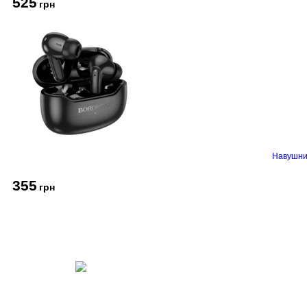
525
грн
Навушник
355
грн