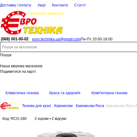
Доставка і оплата
Акції
Контакти
Статті
(068)
001-00-02
euro.technika.ua@gmail.com
Пн-Пт 10:00-18:00
Пошук
Наша мережа магазинів
Подивитися на карті
Кліматична техніка
Краса та здоров'я
Комп'ютерна техніка
Техніка для кухні
Кавомолки
Кавомолки Reca
Кавомолка Reca 
Код:
RCG-180
2 оцінки
•
2 відгуки