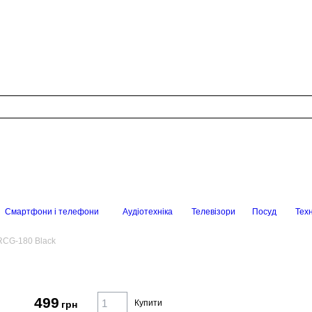
Смартфони і телефони
Аудіотехніка
Телевізори
Посуд
Техн
RCG-180 Black
499
Купити
грн