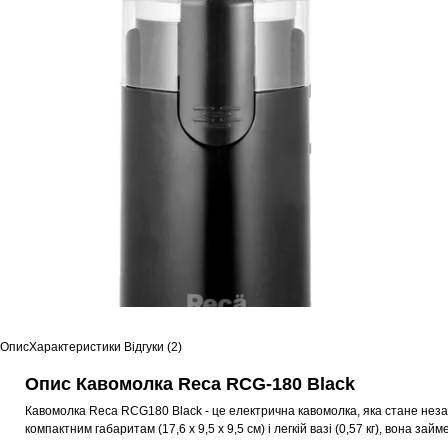
Опис
Характеристики
Відгуки (2)
Опис Кавомолка Reca RCG-180 Black
Кавомолка Reca RCG180 Black - це електрична кавомолка, яка стане незам
компактним габаритам (17,6 х 9,5 х 9,5 см) і легкій вазі (0,57 кг), вона за