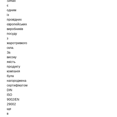
Simax
є
одним
із
провідних
європейських
виробників
посуду
з
жаротривкого
скла.
За
високу
якість
продукту
компанія
була
нагороджена
сертифікатом
DIN
ISO
9002/EN
29002
ще
в