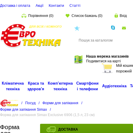
Доставка і оплата
Акції
Контакти
Статті
Порівняння
(
0
)
Список бажань
(
0
)
Вхід
(068)
001-00-02
eu
Пошук
Наша мережа магазинів
Подивитися на карті
Мій кошик
порожній
Кліматична
Краса та
Комп'ютерна
Смартфони
Аудіотехніка
Т
техніка
здоров'я
техніка
і телефони
/
Посуд
/
Форми для запікання
/
Форми для запікання Simax
/
Форма для запікання Simax Exclusive 6906 (1,5 л, 23 см)
Форма
ДОСТАВКА