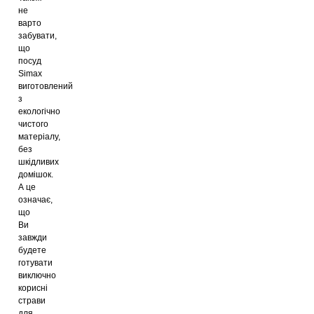
не
варто
забувати,
що
посуд
Simax
виготовлений
з
екологічно
чистого
матеріалу,
без
шкідливих
домішок.
А це
означає,
що
Ви
завжди
будете
готувати
виключно
корисні
страви
для