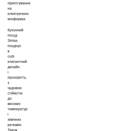
приготування
на
електричних
конфорках.
Кухонний
посуд
Simax
поєднує
в
собі
елегантний
дизайн
і
прозорість,
з
чудовою
стійкістю
до
високих
температур
і
хімічних
речовин.
Також