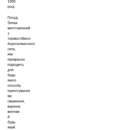
1995
році.
Посуд
Simax
виготовлений
з
термостійкого
боросилікатного
скла,
яке
прекрасно
підходить
для
будь-
якого
способу
приготування
їжі:
смаження,
варіння,
випічки
й
будь-
який