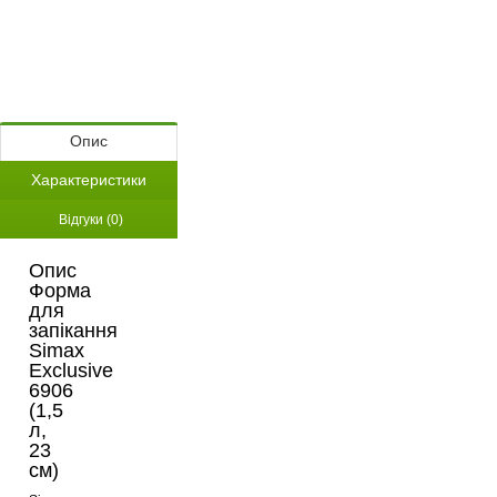
Опис
Характеристики
Відгуки (0)
Опис
Форма
для
запікання
Simax
Exclusive
6906
(1,5
л,
23
см)