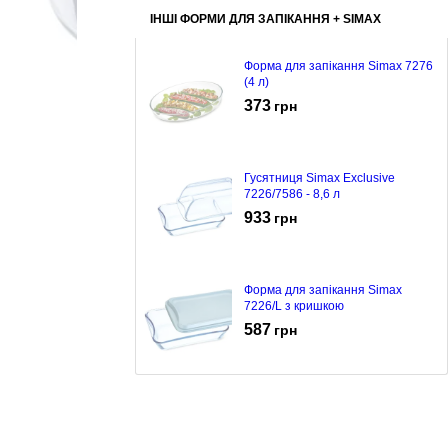
ІНШІ ФОРМИ ДЛЯ ЗАПІКАННЯ + SIMAX
Форма для запікання Simax 7276
(4 л)
373
грн
Гусятниця Simax Exclusive
7226/7586 - 8,6 л
933
грн
Форма для запікання Simax
7226/L з кришкою
587
грн