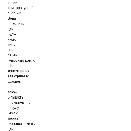
інший
температурної
обробки.
Вона
підходить
для
будь-
якого
типу
НВЧ-
печей
(мікрохвильових
або
конвекційних),
електричних
духовок,
а
також
більшість
найменувань
посуду
Simax
можна
використовувати
для