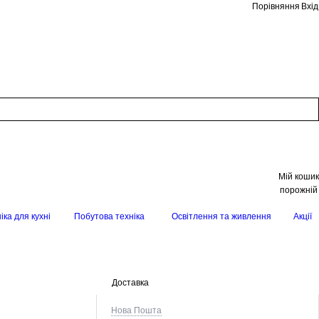
Порівняння
Вхід
Мій кошик
порожній
іка для кухні
Побутова техніка
Освітлення та живлення
Акції
Доставка
Нова Пошта