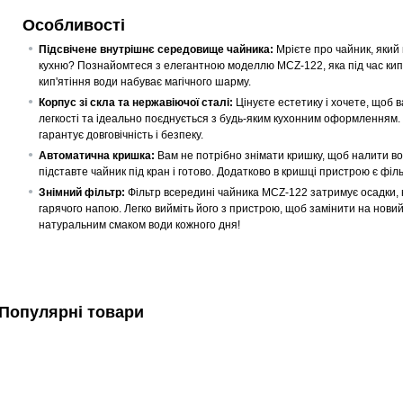
Особливості
Підсвічене внутрішнє середовище чайника:
Мрієте про чайник, який
кухню? Познайомтеся з елегантною моделлю MCZ-122, яка під час кип'я
кип'ятіння води набуває магічного шарму.
Корпус зі скла та нержавіючої сталі:
Цінуєте естетику і хочете, щоб
легкості та ідеально поєднується з будь-яким кухонним оформленням. В
гарантує довговічність і безпеку.
Автоматична кришка:
Вам не потрібно знімати кришку, щоб налити воду
підставте чайник під кран і готово. Додатково в кришці пристрою є філь
Знімний фільтр:
Фільтр всередині чайника MCZ-122 затримує осадки, на
гарячого напою. Легко вийміть його з пристрою, щоб замінити на нови
натуральним смаком води кожного дня!
Популярні товари