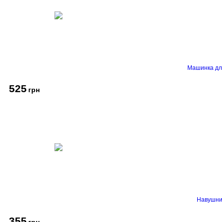
Машинка дл
525
грн
Навушник
355
грн