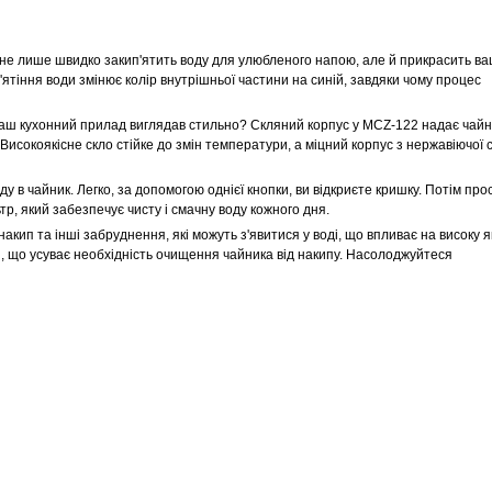
 не лише швидко закип'ятить воду для улюбленого напою, але й прикрасить в
тіння води змінює колір внутрішньої частини на синій, завдяки чому процес
 ваш кухонний прилад виглядав стильно? Скляний корпус у MCZ-122 надає чайн
исокоякісне скло стійке до змін температури, а міцний корпус з нержавіючої 
 в чайник. Легко, за допомогою однієї кнопки, ви відкриєте кришку. Потім про
тр, який забезпечує чисту і смачну воду кожного дня.
кип та інші забруднення, які можуть з'явитися у воді, що впливає на високу я
й, що усуває необхідність очищення чайника від накипу. Насолоджуйтеся