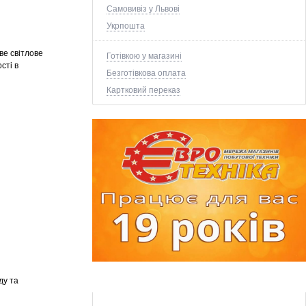
Самовивіз у Львові
Укрпошта
ве світлове
Готівкою у магазині
сті в
Безготівкова оплата
Картковий переказ
ду та