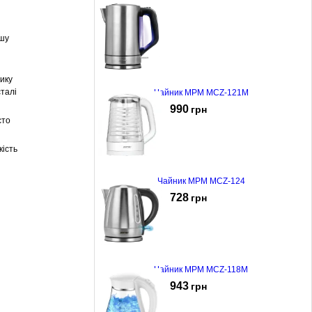
ашу
ику
сталі
Чайник MPM MCZ-121M
990
грн
сто
кість
Чайник MPM MCZ-124
728
грн
Чайник MPM MCZ-118M
943
грн