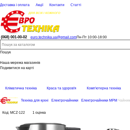
Доставка і оплата
Акції
Контакти
Статті
(068)
001-00-02
euro.technika.ua@gmail.com
Пн-Пт 10:00-18:00
Пошук
Наша мережа магазинів
Подивитися на карті
Кліматична техніка
Краса та здоров'я
Комп'ютерна техніка
Техніка для кухні
Електрочайники
Електрочайники MPM
Чайни
Код:
MCZ-122
1 оцінка