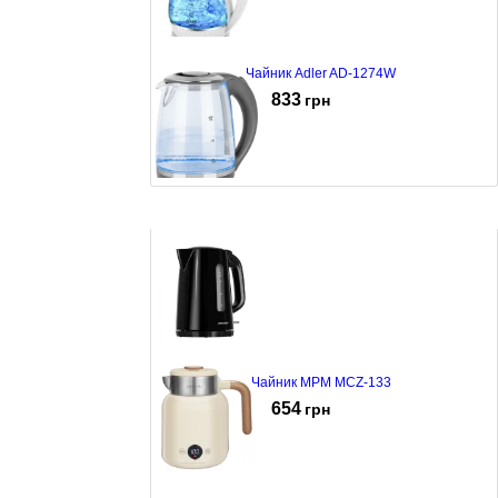
Чайник Adler AD-1274W
833
грн
Чайник ECG RK 2020 Grey Glass
885
грн
Чайник MPM MCZ-133
654
грн