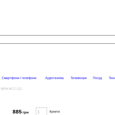
Смартфони і телефони
Аудіотехніка
Телевізори
Посуд
Техн
к MPM MCZ-122
885
Купити
грн