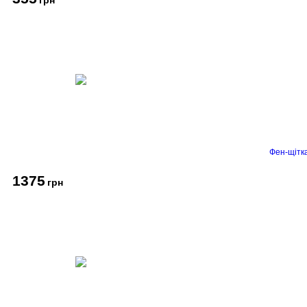
Фен-щітк
1375
грн