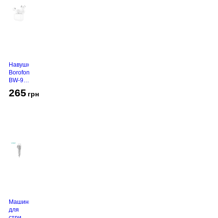
Навушники
Borofone
BW-94
White
265
грн
Машинка
для
стрижки