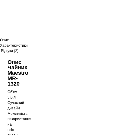
Опис
Характеристики
Відгуки (2)
Опис
Чайник
Maestro
MR-
1320
Об'єм:
3,0 л
Сучасний
дизайн
Можливість
використання
на
всіх