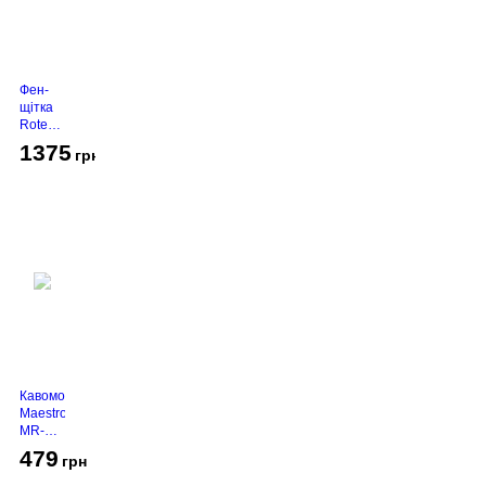
Фен-
щітка
Rotex
RHC-
1375
грн
490-T
Gold
Кавомолка
Maestro
MR-
450
479
грн
Grey