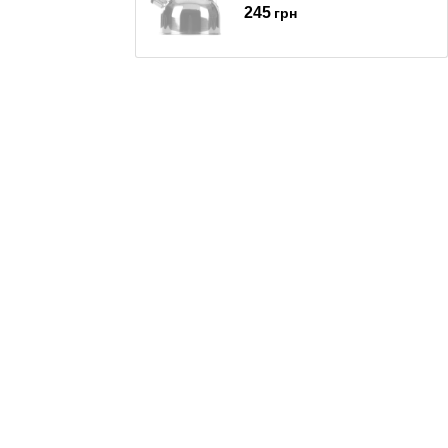
245
грн
Чайник Maestro MR-1336
649
грн
Чайник Maestro MR-1304
504
грн