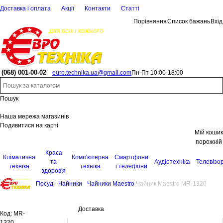
Доставка і оплата
Акції
Контакти
Статті
Порівняння
Список бажань
Вхід
(068)
001-00-02
euro.technika.ua@gmail.com
Пн-Пт 10:00-18:00
Пошук
Наша мережа магазинів
Подивитися на карті
Мій кошик
порожній
Краса
Кліматична
Комп'ютерна
Смартфони
та
Аудіотехніка
Телевізо
техніка
техніка
і телефони
здоров'я
Посуд
Чайники
Чайники Maestro
Чайник Maestro MR-1320
Доставка
Код:
MR-
1320