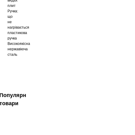
видах
плит
Ручка:
що
не
нагрівається
пластикова
ручка
Високоякісна
нержавіюча
сталь
Популярні
товари