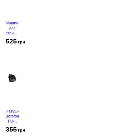
Машинка
для
стрижки
VGR V-
525
грн
130
Grey
Навушники
Borofone
FQ-1
Black
355
грн