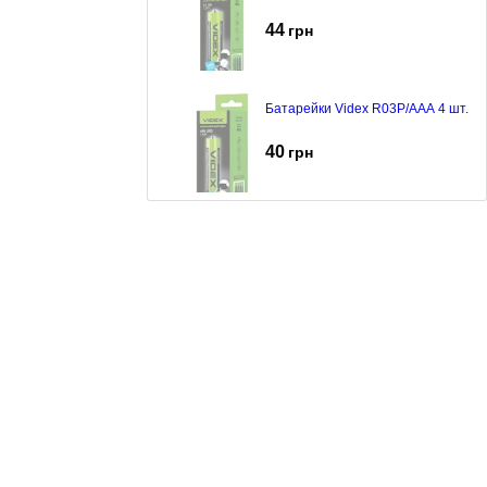
44
грн
Батарейки Videx R03P/AAA 4 шт.
40
грн
Батарейки Videx Turbo LR-6T x4
шт.
54
грн
Акумулятор Videx Li-Ion 18650
2800mAh
177
грн
Акумулятор Videx Li-Ion 18650