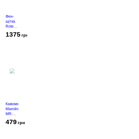
Фен-
щітка
Rotex
RHC-
1375
грн
490-T
Gold
Кавомолка
Maestro
MR-
450
479
грн
Grey