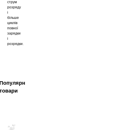
струм
розряду
і
більше
циклів
повної
зарядки
і
розрядки.
Популярні
товари