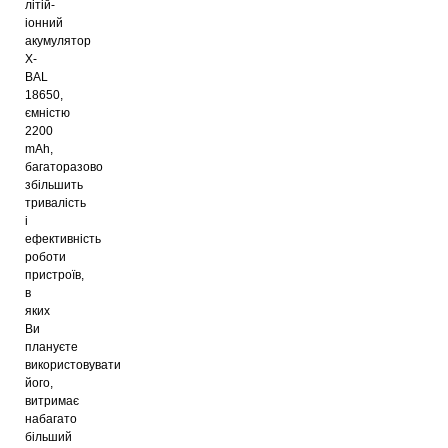
літій-
іонний
акумулятор
X-
BAL
18650,
ємністю
2200
mAh,
багаторазово
збільшить
тривалість
і
ефективність
роботи
пристроїв,
в
яких
Ви
плануєте
використовувати
його,
витримає
набагато
більший