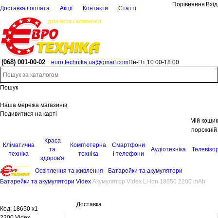
Порівняння
Вхід
Доставка і оплата
Акції
Контакти
Статті
(068)
001-00-02
euro.technika.ua@gmail.com
Пн-Пт 10:00-18:00
Пошук
Наша мережа магазинів
Подивитися на карті
Мій кошик
порожній
Краса
Кліматична
Комп'ютерна
Смартфони
та
Аудіотехніка
Телевізо
техніка
техніка
і телефони
здоров'я
Освітлення та живлення
Батарейки та акумулятори
Батарейки та акумулятори Videx
Акумулятор Videx Li-Ion 18650 2200 mAh
Доставка
Код:
18650 x1
2200 Videx