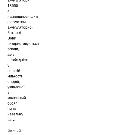
акумулятори
2500mAh
18650
259
грн
є
найпоширенішим
форматом
акумуляторної
батареї.
Вони
використовуються
всюди,
де є
необхідність
у
великій
кількості
енергії,
укладеної
в
маленький
обсяг
і має
невелику
вагу.
Якісний