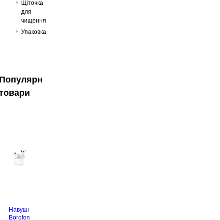
Щіточка
для
чищення
Упаковка
Популярні
товари
Навушники
Borofone