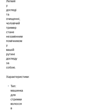
Легкий
у
догляді
та
очищенні,
чоловічий
тример
стане
незамінним
помічником
у
вашій
рутині
догляду
за
собою.
Характеристики:
Тип:
машинка
для
стрижки
волосся
в