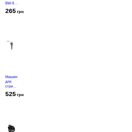
BW-94
White
265
грн
Машинка
для
стрижки
VGR V-
525
грн
130
Grey