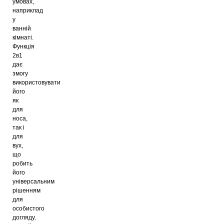
умовах,
наприклад
у
ванній
кімнаті.
Функція
2в1
дає
змогу
використовувати
його
як
для
носа,
так і
для
вух,
що
робить
його
універсальним
рішенням
для
особистого
догляду.