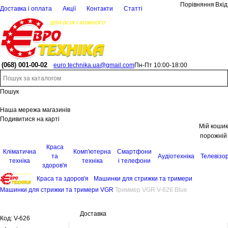
Порівняння
Вхід
Доставка і оплата
Акції
Контакти
Статті
(068)
001-00-02
euro.technika.ua@gmail.com
Пн-Пт 10:00-18:00
Пошук
Наша мережа магазинів
Подивитися на карті
Мій кошик
порожній
Краса
Кліматична
Комп'ютерна
Смартфони
та
Аудіотехніка
Телевізо
техніка
техніка
і телефони
здоров'я
Краса та здоров'я
Машинки для стрижки та тримери
Машинки для стрижки та тримери VGR
Триммер VGR V-626 Blue
Доставка
Код:
V-626