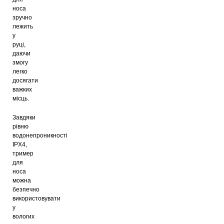
носа
зручно
лежить
у
руці,
даючи
змогу
легко
досягати
важких
місць.
Завдяки
рівню
водонепроникності
IPX4,
тример
для
носа
можна
безпечно
використовувати
у
вологих