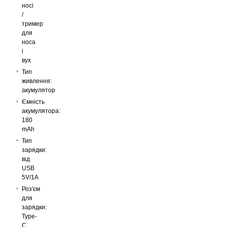
носі
/
тример
для
носа
і
вух
Тип
живлення:
акумулятор
Ємність
акумулятора:
180
mAh
Тип
зарядки:
від
USB
5V/1A
Роз'єм
для
зарядки:
Type-
C