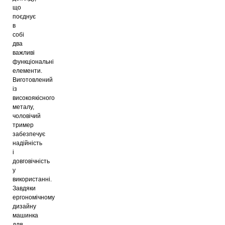
що
поєднує
в
собі
два
важливі
функціональні
елементи.
Виготовлений
із
високоякісного
металу,
чоловічий
тример
забезпечує
надійність
і
довговічність
у
використанні.
Завдяки
ергономічному
дизайну
машинка
для