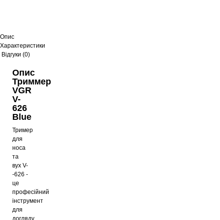
Опис
Характеристики
Відгуки (0)
Опис
Триммер
VGR
V-
626
Blue
Тример
для
носа
та
вух V-
-626 -
це
професійний
інструмент
для
догляду,