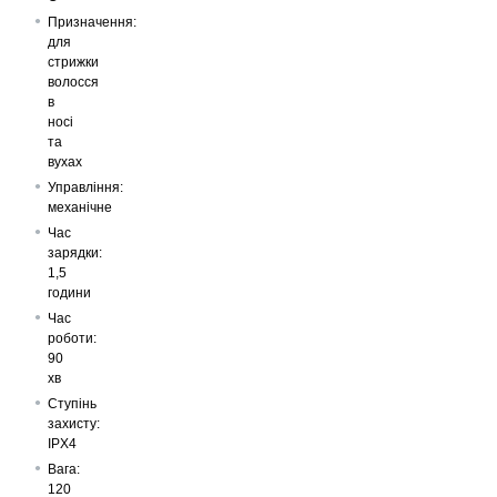
Призначення:
для
стрижки
волосся
в
носі
та
вухах
Управління:
механічне
Час
зарядки:
1,5
години
Час
роботи:
90
хв
Ступінь
захисту:
IPX4
Вага:
120