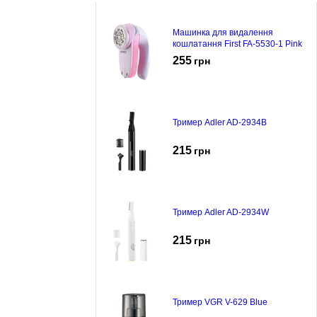
Машинка для видалення
кошлатання First FA-5530-1 Pink
255
грн
Тример Adler AD-2934B
215
грн
Тример Adler AD-2934W
215
грн
Тример VGR V-629 Blue