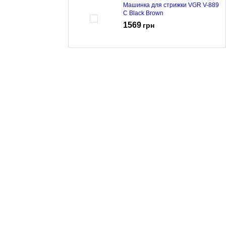
Машинка для стрижки VGR V-889
C Black Brown
1569
грн
Тример VGR V-886 T Green Black
842
грн
Машинка для стрижки VGR V-886
C Gold Black
1259
грн
Тример VGR V-966 Gold
415
грн