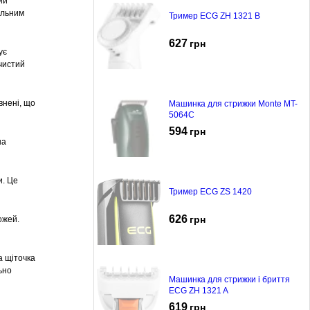
ий
альним
Тример ECG ZH 1321 B
627
грн
ує
 чистий
внені, що
Машинка для стрижки Monte MT-
5064C
594
грн
на
и. Це
Тример ECG ZS 1420
626
грн
ожей.
а щіточка
ьно
Машинка для стрижки і бриття
ECG ZH 1321 A
619
грн