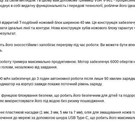
ду за своїм виглядом. І в цьому вам допоможе триммер VGR V-961 - професійн
єднує в собі видатну функціональність і передові технології, роблячи його іде
 відкритий T-подібний ножовий блок шириною 40 мм. Ця конструкція забезпеч
ати ідеальні лінії та контури. Нова конструкція зубів ножового блоку гарантує
результат.
ь його зносостійким і запобігає перегріву під час роботи. Ви можете бути впе
ь.
 роботу тримера максимально продуктивною. Мотор забезпечує 6000 обертів 
 голови, незалежно від завдання.
00 мАч забезпечує до 3 годин автономної роботи після лише 90 хвилин зарядк
ндикатор на корпусі завжди покаже поточний рівень заряду.
функцією блокування безпеки, що робить його безпечним для дітей та подор
ляє використовувати його під водою без ризику пошкодження.
і пластикові насадки (1 мм, 3 мм, 5 мм та 7 мм), олія для змащування ножів т
лючення до мережі за допомогою шнура USB Type-C, що робить його максимал