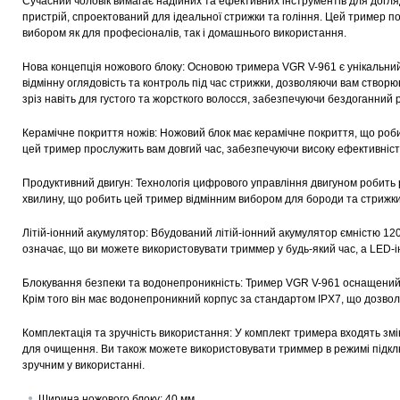
Сучасний чоловік вимагає надійних та ефективних інструментів для догля
пристрій, спроектований для ідеальної стрижки та гоління. Цей тример по
вибором як для професіоналів, так і домашнього використання.
Нова концепція ножового блоку: Основою тримера VGR V-961 є унікальний
відмінну оглядовість та контроль під час стрижки, дозволяючи вам створюв
зріз навіть для густого та жорсткого волосся, забезпечуючи бездоганний 
Керамічне покриття ножів: Ножовий блок має керамічне покриття, що робит
цей тример прослужить вам довгий час, забезпечуючи високу ефективніст
Продуктивний двигун: Технологія цифрового управління двигуном робить
хвилину, що робить цей тример відмінним вибором для бороди та стрижки
Літій-іонний акумулятор: Вбудований літій-іонний акумулятор ємністю 12
означає, що ви можете використовувати триммер у будь-який час, а LED-і
Блокування безпеки та водонепроникність: Тример VGR V-961 оснащений 
Крім того він має водонепроникний корпус за стандартом IPX7, що дозво
Комплектація та зручність використання: У комплект тримера входять змінн
для очищення. Ви також можете використовувати триммер в режимі підк
зручним у використанні.
Ширина ножового блоку: 40 мм.