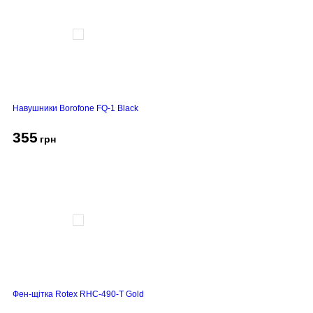
Навушники Borofone FQ-1 Black
355
грн
Фен-щітка Rotex RHC-490-T Gold