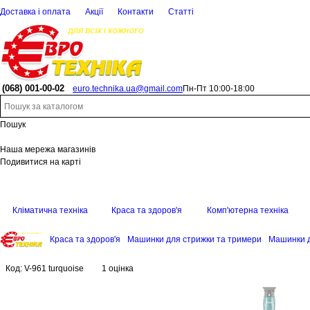
Доставка і оплата
Акції
Контакти
Статті
(068)
001-00-02
euro.technika.ua@gmail.com
Пн-Пт 10:00-18:00
Пошук
Наша мережа магазинів
Подивитися на карті
Кліматична техніка
Краса та здоров'я
Комп'ютерна техніка
Краса та здоров'я
Машинки для стрижки та тримери
Машинки д
Код:
V-961 turquoise
1 оцінка