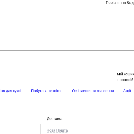
Порівняння
Вхід
Мій кошик
порожній
іка для кухні
Побутова техніка
Освітлення та живлення
Акції
Доставка
Нова Пошта