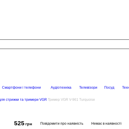
Смартфони і телефони
Аудіотехніка
Телевізори
Посуд
Техн
ля стрижки та тримери VGR
Тример VGR V-961 Turquoise
525
Повідомити про наявність
Немає в наявності
грн