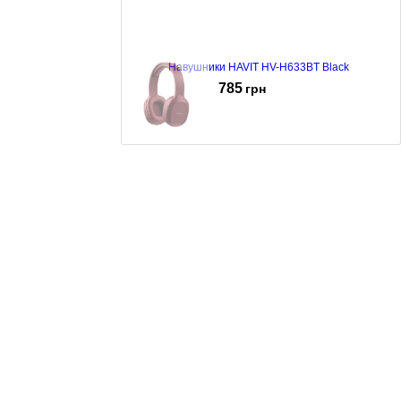
Навушники HAVIT HV-H633BT Black
785
грн
Наушники Havit H2590BT Red
525
грн
Навушники Havit HV-H2590BT black
544
грн
Навушники Havit HV-H763d Blue
345
грн