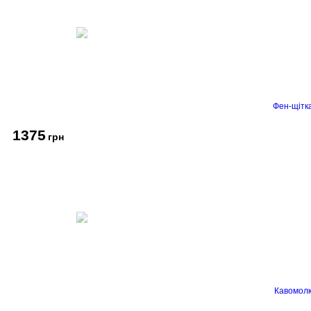
Фен-щітк
1375
грн
Кавомолк