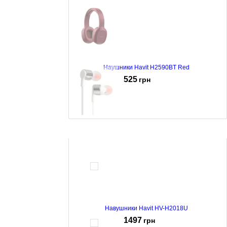
Наушники Havit H2590BT Red
525
грн
Навушник JBL T210 Grey (JBLT210GRY)
549
грн
Навушники Havit HV-H2018U
1497
грн