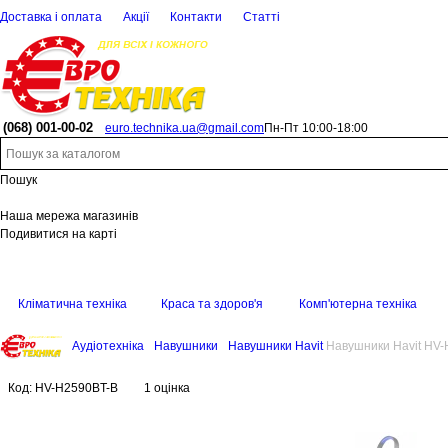
Доставка і оплата
Акції
Контакти
Статті
(068)
001-00-02
euro.technika.ua@gmail.com
Пн-Пт 10:00-18:00
Пошук
Наша мережа магазинів
Подивитися на карті
Кліматична техніка
Краса та здоров'я
Комп'ютерна техніка
Аудіотехніка
Навушники
Навушники Havit
Навушники Havit HV-
Код:
HV-H2590BT-B
1 оцінка