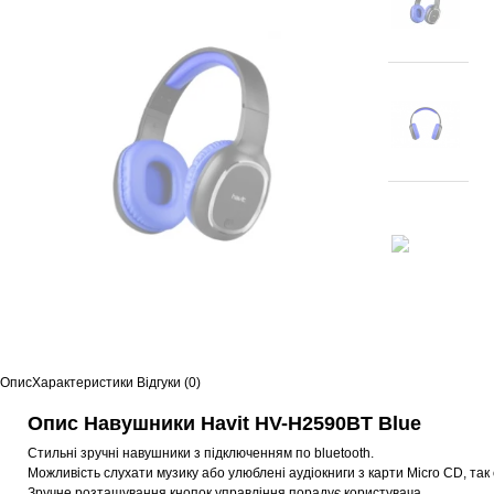
Опис
Характеристики
Відгуки (0)
Опис Навушники Havit HV-H2590BT Blue
Стильні зручні навушники з підключенням по bluetooth.
Можливість слухати музику або улюблені аудіокниги з карти Micro CD, та
Зручне розташування кнопок управління порадує користувача.