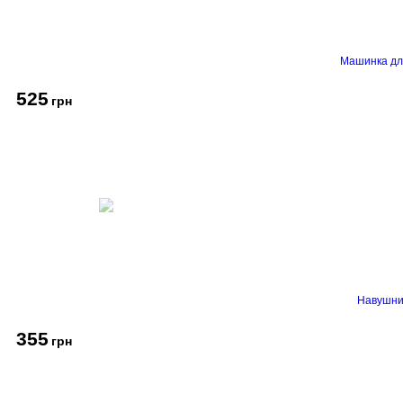
Машинка дл
525
грн
Навушник
355
грн