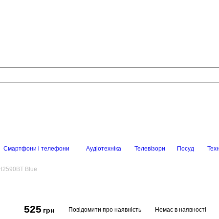
Смартфони і телефони
Аудіотехніка
Телевізори
Посуд
Техн
H2590BT Blue
525
Повідомити про наявність
Немає в наявності
грн