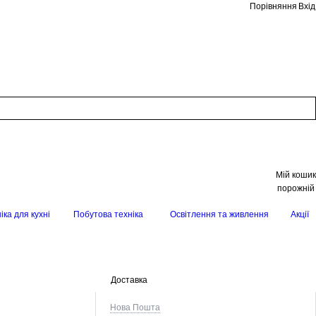
Порівняння
Вхід
Мій кошик
порожній
іка для кухні
Побутова техніка
Освітлення та живлення
Акції
Доставка
Нова Пошта