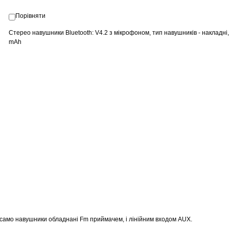
Порівняти
Стерео навушники Bluetooth: V4.2 з мікрофоном, тип навушників - накладні
mAh
к само навушники обладнані Fm приймачем, і лінійним входом AUX.