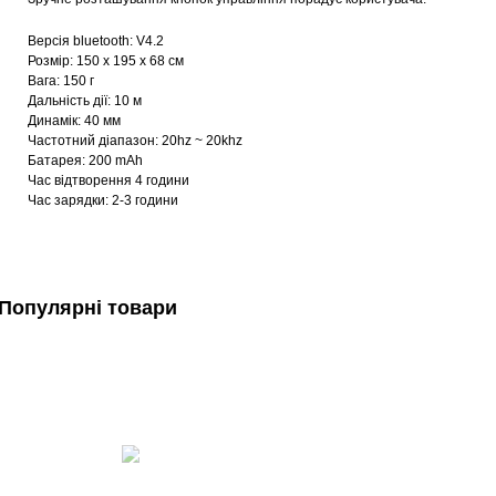
Версія bluetooth: V4.2
Розмір: 150 х 195 х 68 см
Вага: 150 г
Дальність дії: 10 м
Динамік: 40 мм
Частотний діапазон: 20hz ~ 20khz
Батарея: 200 mAh
Час відтворення 4 години
Час зарядки: 2-3 години
Популярні товари