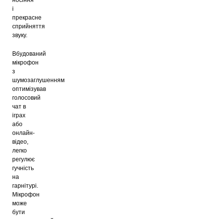
і
прекрасне
сприйняття
звуку.
Вбудований
мікрофон
з
шумозаглушенням
оптимізував
голосовий
чат в
іграх
або
онлайн-
відео,
легко
регулює
гучність
на
гарнітурі.
Мікрофон
може
бути