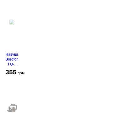
Навушники
Borofone
FQ-1
Black
355
грн