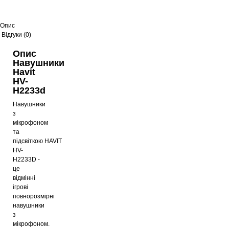
Опис
Відгуки (0)
Опис
Навушники
Havit
HV-
H2233d
Навушники
з
мікрофоном
та
підсвіткою
HAVIT
HV-
H2233D
-
це
відмінні
ігрові
повнорозмірні
навушники
з
мікрофоном.