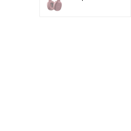
Наушники Havit H2590BT Red
525
грн
Навушники Havit HV-H2590BT black
544
грн
Навушники Havit HV-H763d Blue
345
грн
Навушники Havit HV-H100d Green
335
грн