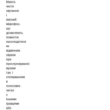
Мають
чисте
звучання
і
якісний
мікрофон,
що
дозволяють
повністю
насолодитися
як
відмінним
звуком
при
прослуховуванні
музики
так і
спілкуванням
в
голосових
чатах
з
іншими
гравцями
або