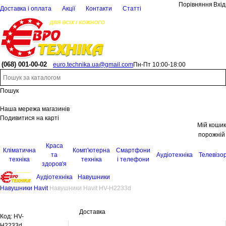
Порівняння
Вхід
Доставка і оплата
Акції
Контакти
Статті
(068)
001-00-02
euro.technika.ua@gmail.com
Пн-Пт 10:00-18:00
Пошук
Наша мережа магазинів
Подивитися на карті
Мій кошик
порожній
Краса
Кліматична
Комп'ютерна
Смартфони
та
Аудіотехніка
Телевізо
техніка
техніка
і телефони
здоров'я
Аудіотехніка
Навушники
Навушники Havit
Навушники Havit HV-H2233d
Доставка
Код:
HV-
H2233d