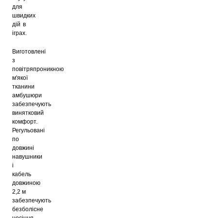
для
швидких
дій в
іграх.
Виготовлені
з
повітряпроникною
м'якої
тканини
амбушюри
забезпечують
винятковий
комфорт.
Регульовані
по
довжині
навушники
і
кабель
довжиною
2,2 м
забезпечують
безболісне
носіння