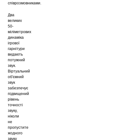
співрозмовниками.
Два
великих
50-
міліметрових
динаміка
ігрової
гарнітури
видають
потужний
звук.
Віртуальний
об'ємний
звук
забезпечує
підвищений
рівень
точності
звуку,
ніколи
не
пропустите
жодного
звуку