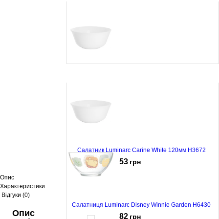
Салатник Luminarc Carine White 120мм H3672
53
грн
Салатник Luminarc Carine White 120мм H3672
53
грн
Опис
Характеристики
Відгуки (0)
Салатниця Luminarc Disney Winnie Garden H6430
Опис
82
грн