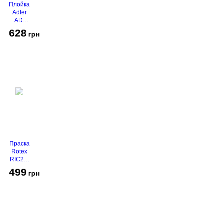
Плойка
Adler
AD-
2116
628
грн
Праска
Rotex
RIC21-
N
499
грн
Super
Glide