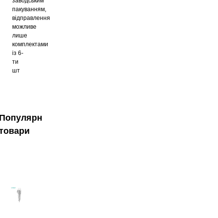
заводським
пакуванням,
відправлення
можливе
лише
комплектами
із 6-
ти
шт
Популярні
товари