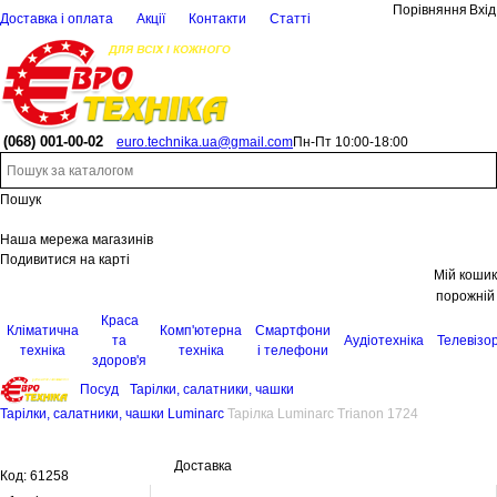
Порівняння
Вхід
Доставка і оплата
Акції
Контакти
Статті
(068)
001-00-02
euro.technika.ua@gmail.com
Пн-Пт 10:00-18:00
Пошук
Наша мережа магазинів
Подивитися на карті
Мій кошик
порожній
Краса
Кліматична
Комп'ютерна
Смартфони
та
Аудіотехніка
Телевізо
техніка
техніка
і телефони
здоров'я
Посуд
Тарілки, салатники, чашки
Тарілки, салатники, чашки Luminarc
Тарілка Luminarc Trianon 1724
Доставка
Код:
61258