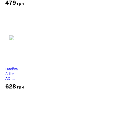
479
грн
Grey
Плойка
Adler
AD-
2116
628
грн