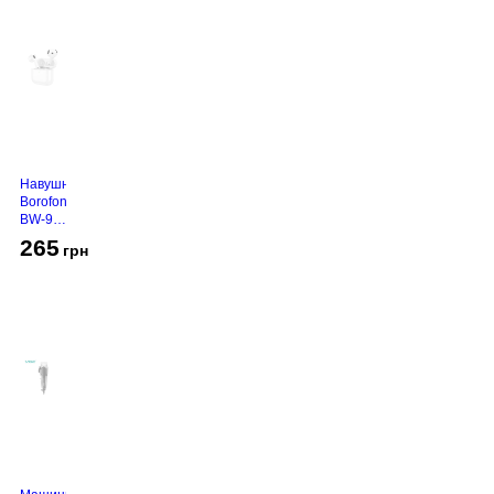
Навушники
Borofone
BW-94
White
265
грн