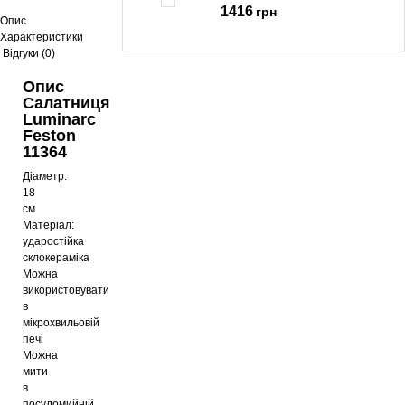
1416
грн
Опис
Характеристики
Відгуки (0)
Столовий сервіз Luminarc Diwali
Опис
Black and White P4360
Салатниця
1353
грн
Luminarc
Feston
11364
Діаметр:
Чайний сервіз Luminarc Carine
Black&White D2371
18
см
1015
грн
Матеріал:
ударостійка
склокераміка
Можна
Тарілка Luminarc Carine H3666
використовувати
в
74
грн
мікрохвильовій
печі
Можна
мити
в
посудомийній