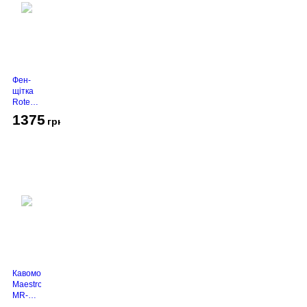
Фен-
щітка
Rotex
RHC-
1375
грн
490-T
Gold
Кавомолка
Maestro
MR-
450