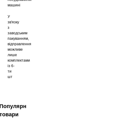
машині
У
зв'язку
з
заводським
пакуванням,
відправлення
можливе
лише
комплектами
із 6-
ти
шт
Популярні
товари