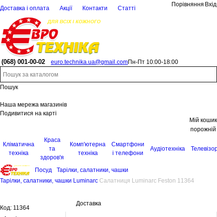
Порівняння
Вхід
Доставка і оплата
Акції
Контакти
Статті
(068)
001-00-02
euro.technika.ua@gmail.com
Пн-Пт 10:00-18:00
Пошук
Наша мережа магазинів
Подивитися на карті
Мій кошик
порожній
Краса
Кліматична
Комп'ютерна
Смартфони
та
Аудіотехніка
Телевізо
техніка
техніка
і телефони
здоров'я
Посуд
Тарілки, салатники, чашки
Тарілки, салатники, чашки Luminarc
Салатниця Luminarc Feston 11364
Доставка
Код:
11364