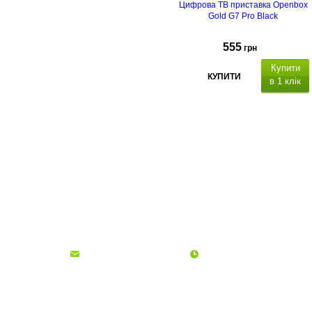
Цифрова ТВ приставка Openbox
Gold G7 Pro Black
555
грн
Купити
КУПИТИ
в 1 клік
Про компанію
Доставка і оплата
Акції
Контакти
(068)
001-00-02
euro.technika.ua@gmail.com
Пн-Пт 10:00-18:00
© Інтернет-магазин Євро Техніка, 2006 - 2026
ФОП Гадиняк Ольга Богданівна | ІПН: 2745415600 | Офіс: м. Львів, вул.