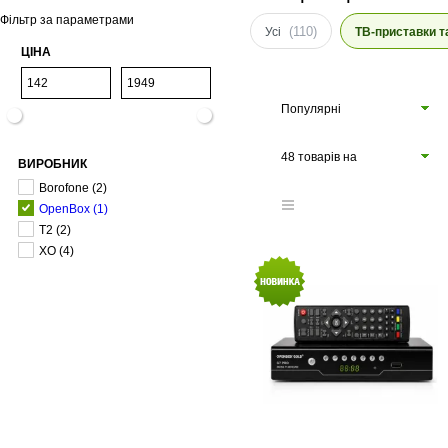
Фільтр за параметрами
(110)
Усі
ТВ-приставки т
ЦІНА
Популярні
48 товарів на
ВИРОБНИК
сторінці
Borofone
(2)
OpenBox
(1)
T2
(2)
XO
(4)