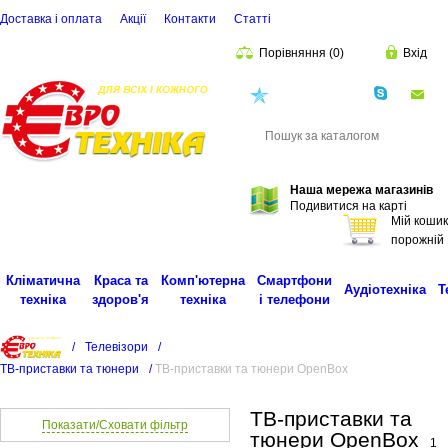
Доставка і оплата
Акції
Контакти
Статті
Порівняння
(
0
)
Вхід
(068)
001-00-02
eu
Пошук
Наша мережа магазинів
Подивитися на карті
Мій кошик
порожній
Кліматична
Краса та
Комп'ютерна
Смартфони
Аудіотехніка
Т
техніка
здоров'я
техніка
і телефони
/
Телевізори
/
ТВ-приставки та тюнери
/
ТВ-приставки та тюнери OpenBox
ТВ-приставки та
Показати/Сховати фільтр
тюнери OpenBox
1