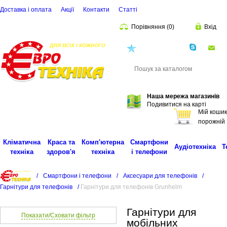
Доставка і оплата
Акції
Контакти
Статті
Порівняння
(
0
)
Вхід
(068)
001-00-02
eu
Пошук
Наша мережа магазинів
Подивитися на карті
Мій кошик
порожній
Кліматична
Краса та
Комп'ютерна
Смартфони
Аудіотехніка
Т
техніка
здоров'я
техніка
і телефони
/
Смартфони і телефони
/
Аксесуари для телефонів
/
Гарнітури для телефонів
/
Гарнітури для телефонів Grunhelm
Гарнітури для
Показати/Сховати фільтр
мобільних