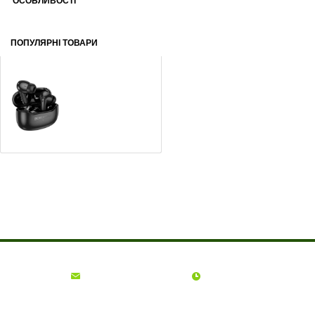
ОСОБЛИВОСТІ
ПОПУЛЯРНІ ТОВАРИ
Навушники Borofone FQ-1 Black
355
грн
Про компанію
Доставка і оплата
Акції
Контакти
(068)
001-00-02
euro.technika.ua@gmail.com
Пн-Пт 10:00-18:00
© Інтернет-магазин Євро Техніка, 2006 - 2026