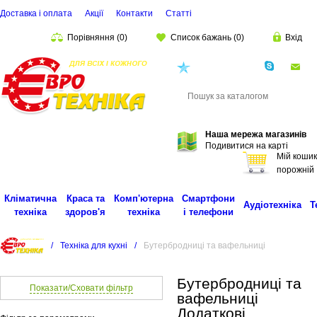
Доставка і оплата
Акції
Контакти
Статті
Порівняння
(
0
)
Список бажань
(
0
)
Вхід
(068)
001-00-02
eu
Пошук
Наша мережа магазинів
Подивитися на карті
Мій кошик
порожній
Кліматична
Краса та
Комп'ютерна
Смартфони
Аудіотехніка
Т
техніка
здоров'я
техніка
і телефони
/
Техніка для кухні
/
Бутербродниці та вафельниці
Бутербродниці та
Показати/Сховати фільтр
вафельниці
Додаткові