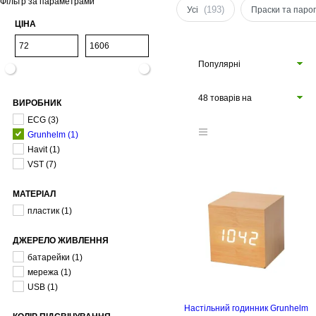
Фільтр за параметрами
(193)
Усі
Праски та паро
ЦІНА
Популярні
48 товарів на
ВИРОБНИК
сторінці
ECG
(3)
Grunhelm
(1)
Havit
(1)
VST
(7)
МАТЕРІАЛ
пластик
(1)
ДЖЕРЕЛО ЖИВЛЕННЯ
батарейки
(1)
мережа
(1)
USB
(1)
Настільний годинник Grunhelm