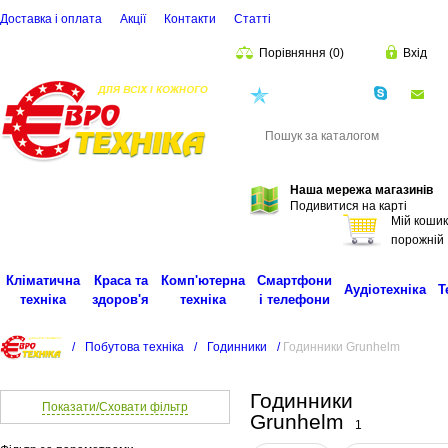
Доставка і оплата
Акції
Контакти
Статті
Порівняння
(
0
)
Вхід
(068)
001-00-02
eu
Пошук
Наша мережа магазинів
Подивитися на карті
Мій кошик
порожній
Кліматична
Краса та
Комп'ютерна
Смартфони
Аудіотехніка
Т
техніка
здоров'я
техніка
і телефони
/
Побутова техніка
/
Годинники
/
Годинники Grunhelm
Годинники
Показати/Сховати фільтр
Grunhelm
1