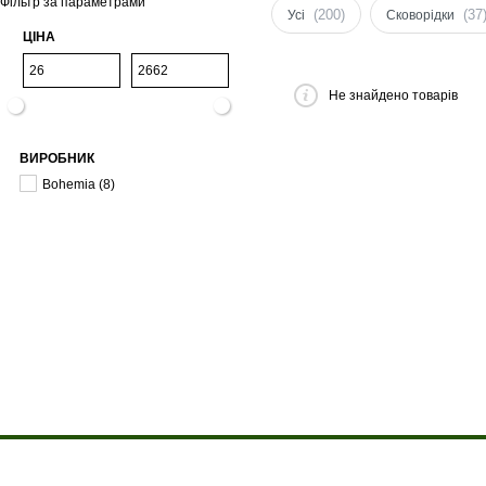
Фільтр за параметрами
(200)
(37
Усі
Сковорідки
ЦІНА
Не знайдено товарів
ВИРОБНИК
Bohemia
(8)
Про компанію
Доставка і оплата
Акції
Контакти