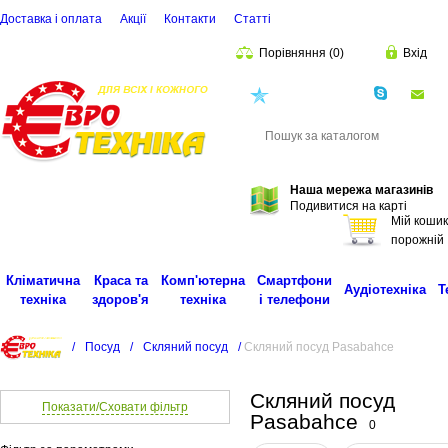
Доставка і оплата
Акції
Контакти
Статті
Порівняння
(
0
)
Вхід
(068)
001-00-02
eu
Пошук
Наша мережа магазинів
Подивитися на карті
Мій кошик
порожній
Кліматична
Краса та
Комп'ютерна
Смартфони
Аудіотехніка
Т
техніка
здоров'я
техніка
і телефони
/
Посуд
/
Скляний посуд
/
Скляний посуд Pasabahce
Скляний посуд
Показати/Сховати фільтр
Pasabahce
0