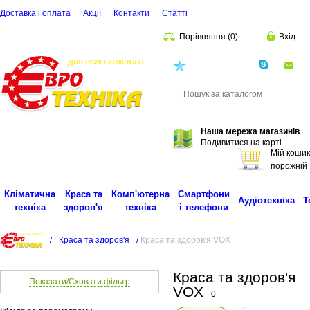
Доставка і оплата
Акції
Контакти
Статті
Порівняння
(
0
)
Вхід
(068)
001-00-02
eu
Пошук
Наша мережа магазинів
Подивитися на карті
Мій кошик
порожній
Кліматична
Краса та
Комп'ютерна
Смартфони
Аудіотехніка
Т
техніка
здоров'я
техніка
і телефони
/
Краса та здоров'я
/
Краса та здоров'я VOX
Краса та здоров'я
Показати/Сховати фільтр
VOX
0