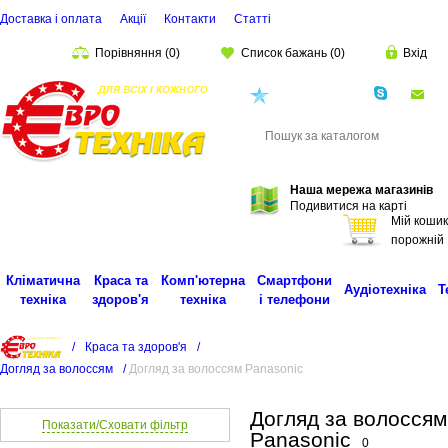
Доставка і оплата
Акції
Контакти
Статті
Порівняння
(
0
)
Список бажань
(
0
)
Вхід
(068)
001-00-02
eu
Пошук
Наша мережа магазинів
Подивитися на карті
Мій кошик
порожній
Кліматична
Краса та
Комп'ютерна
Смартфони
Аудіотехніка
Т
техніка
здоров'я
техніка
і телефони
/
Краса та здоров'я
/
Догляд за волоссям
/
Догляд за волоссям Panasonic
Догляд за волоссям
Показати/Сховати фільтр
Panasonic
0