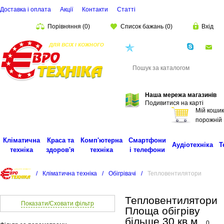
Доставка і оплата
Акції
Контакти
Статті
Порівняння
(
0
)
Список бажань
(
0
)
Вхід
(068)
001-00-02
eu
Пошук
Наша мережа магазинів
Подивитися на карті
Мій кошик
порожній
Кліматична
Краса та
Комп'ютерна
Смартфони
Аудіотехніка
Т
техніка
здоров'я
техніка
і телефони
/
Кліматична техніка
/
Обігрівачі
/
Тепловентилятори
Тепловентилятори
Показати/Сховати фільтр
Площа обігріву
більше 30 кв.м.
0