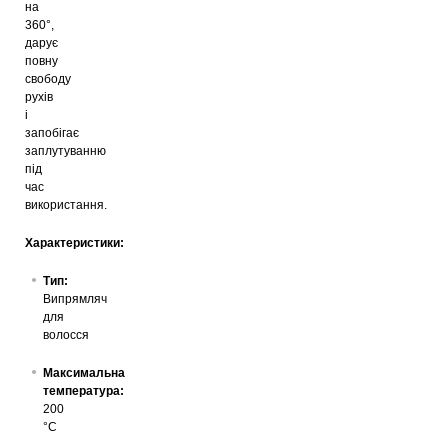
на
360°,
дарує
повну
свободу
рухів
і
запобігає
заплутуванню
під
час
використання.
Характеристики:
Тип:
Випрямляч
для
волосся
Максимальна
температура:
200
°C