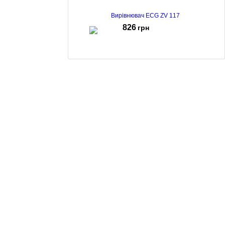
Вирівнювач ECG ZV 117
826
грн
Вирівнювач ECG Modifica Straight Chiara
838
грн
Вирівнювач волосся ECG ZV 115
961
грн
Вирівнювач ECG ZV 1255 Ceramic Wide
909
грн