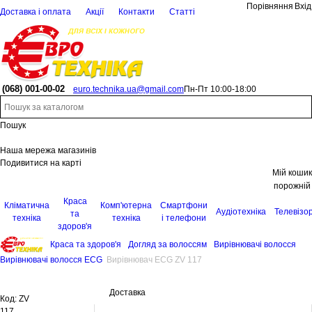
Порівняння
Вхід
Доставка і оплата
Акції
Контакти
Статті
(068)
001-00-02
euro.technika.ua@gmail.com
Пн-Пт 10:00-18:00
Пошук
Наша мережа магазинів
Подивитися на карті
Мій кошик
порожній
Краса
Кліматична
Комп'ютерна
Смартфони
Аудіотехніка
Телевізо
та
техніка
техніка
і телефони
здоров'я
Краса та здоров'я
Догляд за волоссям
Вирівнювачі волосся
Вирівнювачі волосся ECG
Вирівнювач ECG ZV 117
Доставка
Код:
ZV
117