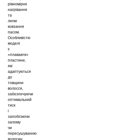
рівномірне
нагрівання
та
легке
ковзання
пасом.
Особливістю
моделі
є
«плаваючі»
пластини,
які
адаптуються
до
товщини
волосся,
забезпечуючи
оптимальний
тиск
і
запобігаючи
залому
чи
пересушуванню
волосин.