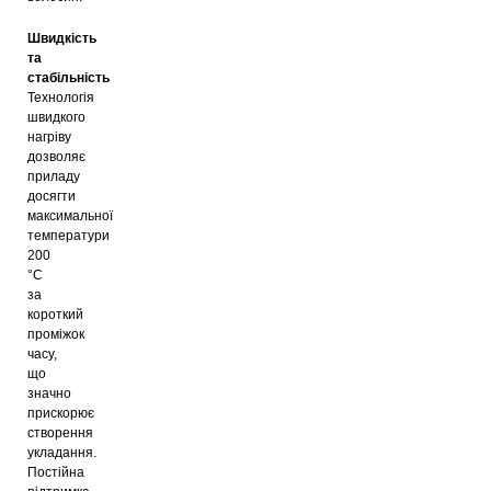
Швидкість
та
стабільність
Технологія
швидкого
нагріву
дозволяє
приладу
досягти
максимальної
температури
200
°C
за
короткий
проміжок
часу,
що
значно
прискорює
створення
укладання.
Постійна