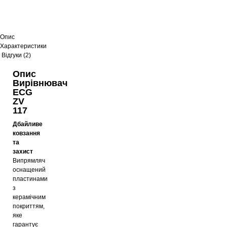
Опис
Характеристики
Відгуки (2)
Опис
Вирівнювач
ECG
ZV
117
Дбайливе
ковзання
та
захист
Випрямляч
оснащений
пластинами
з
керамічним
покриттям,
яке
гарантує