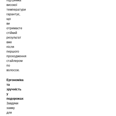
підтримка
високої
температури
гарантує,
що
ви
отримаєте
стійкий
результат
вже
після
першого
проходження
стайлером
по
волоссю.
Ергономіка
та
зручність
у
подорожах
Завдяки
замку
для