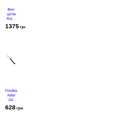
Фен-
щітка
Rotex
RHC-
1375
грн
490-T
Gold
Плойка
Adler
AD-
2116
628
грн