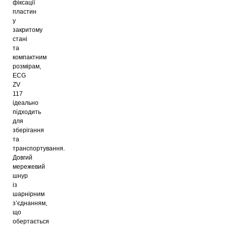
фіксації
пластин
у
закритому
стані
та
компактним
розмірам,
ECG
ZV
117
ідеально
підходить
для
зберігання
та
транспортування.
Довгий
мережевий
шнур
із
шарнірним
з’єднанням,
що
обертається