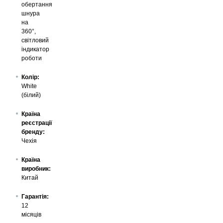
обертання
шнура
на
360°,
світловий
індикатор
роботи
Колір:
White
(білий)
Країна
реєстрації
бренду:
Чехія
Країна
виробник:
Китай
Гарантія:
12
місяців