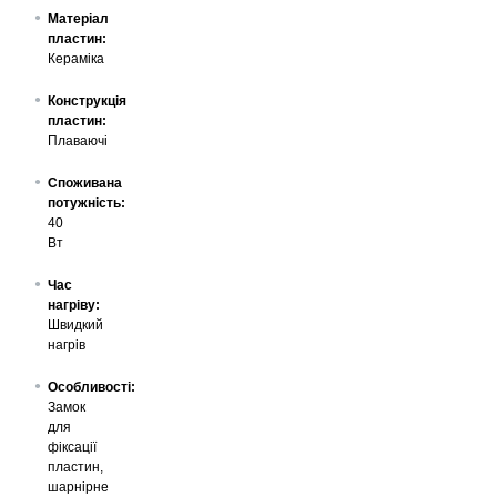
Матеріал
пластин:
Кераміка
Конструкція
пластин:
Плаваючі
Споживана
потужність:
40
Вт
Час
нагріву:
Швидкий
нагрів
Особливості:
Замок
для
фіксації
пластин,
шарнірне