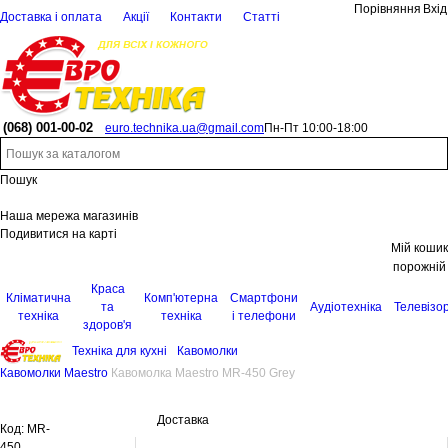
Порівняння
Вхід
Доставка і оплата
Акції
Контакти
Статті
(068)
001-00-02
euro.technika.ua@gmail.com
Пн-Пт 10:00-18:00
Пошук
Наша мережа магазинів
Подивитися на карті
Мій кошик
порожній
Краса
Кліматична
Комп'ютерна
Смартфони
та
Аудіотехніка
Телевізо
техніка
техніка
і телефони
здоров'я
Техніка для кухні
Кавомолки
Кавомолки Maestro
Кавомолка Maestro MR-450 Grey
Доставка
Код:
MR-
450