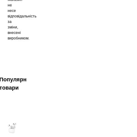
не
несе
відповідальність
за
зміни,
внесені
виробником.
Популярні
товари