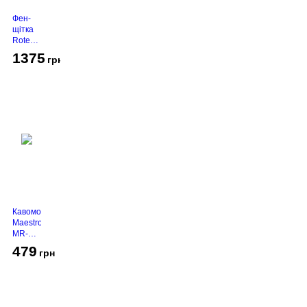
Фен-
щітка
Rotex
RHC-
1375
грн
490-T
Gold
Кавомолка
Maestro
MR-
450
479
грн
Grey