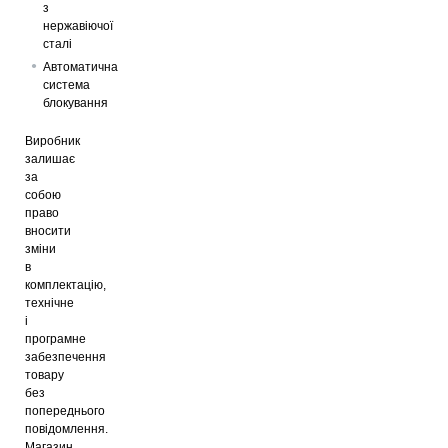
з
нержавіючої
сталі
Автоматична
система
блокування
Виробник
залишає
за
собою
право
вносити
зміни
в
комплектацію,
технічне
і
програмне
забезпечення
товару
без
попереднього
повідомлення.
Магазин