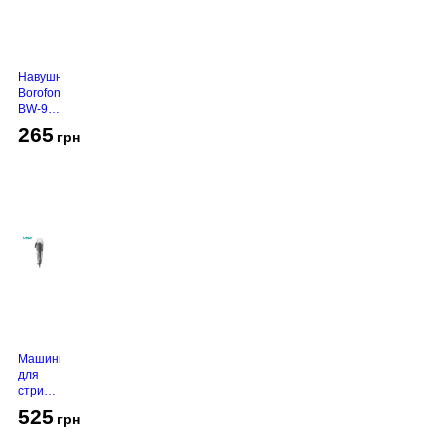
Навушники
Borofone
BW-94
White
265
грн
Машинка
для
стрижки
VGR V-
525
грн
130
Grey