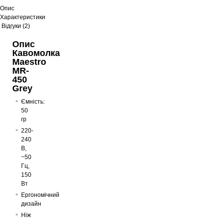
Опис
Характеристики
Відгуки (2)
Опис
Кавомолка
Maestro
MR-
450
Grey
Ємність:
50
гр
220-
240
В,
~50
Гц,
150
Вт
Ергономічний
дизайн
Ніж