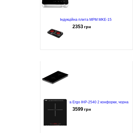
Індукційна плита MPM MKE-15
2353
грн
Електроплита MPM MKE-21
1990
грн
Індукційна плита Ergo IHP-2540 2 конфорки, чорна
3599
грн