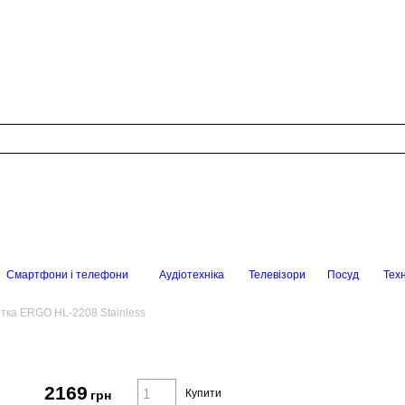
Смартфони і телефони
Аудіотехніка
Телевізори
Посуд
Техн
тка ERGO HL-2208 Stainless
2169
Купити
грн