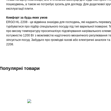
пошкоджень, а також не потребує зусиль для догляду.
Для додаткової зру
експлуатації плити.
Комфорт за будь-яких умов
ERGO HL-2208 - це відмінна знахідка для господинь, які надають перева
турбуватися про підбір спеціального посуду під тип варильної поверхні.
Т
про високу температуру просигналізує підсвічування нагрівального елем
потужністю 1200 Вт з можливістю надточного механічного регулювання т
зіпсується посуд.
Забудьте про громіздкі газові або електричні аналоги
2208.
Популярні товари