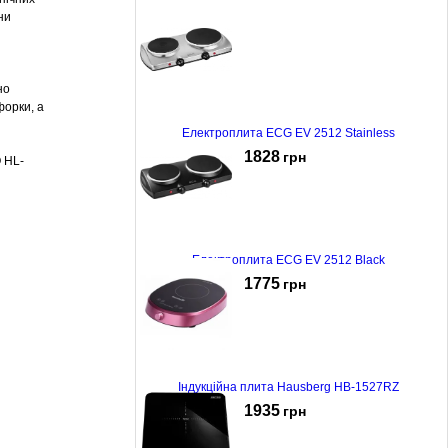
ни
но
форки, а
Електроплита ECG EV 2512 Stainless
1828
грн
 HL-
Електроплита ECG EV 2512 Black
1775
грн
Індукційна плита Hausberg HB-1527RZ
1935
грн