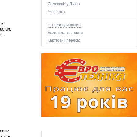
Самовивіз у Львові
Укрпошта
ки:
Готівкою у магазині
180 мм,
Безготівкова оплата
и.
Картковий переказ
208 не
нічних