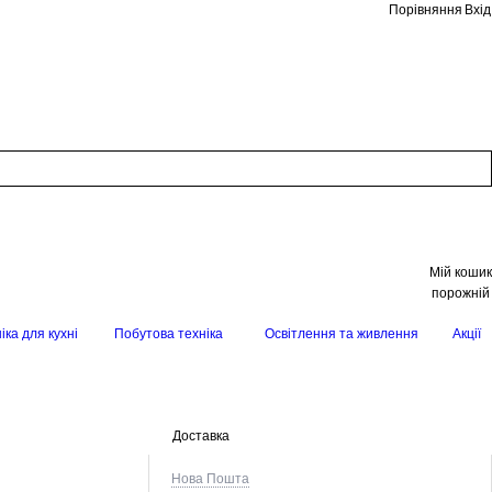
Порівняння
Вхід
Мій кошик
порожній
іка для кухні
Побутова техніка
Освітлення та живлення
Акції
Доставка
Нова Пошта