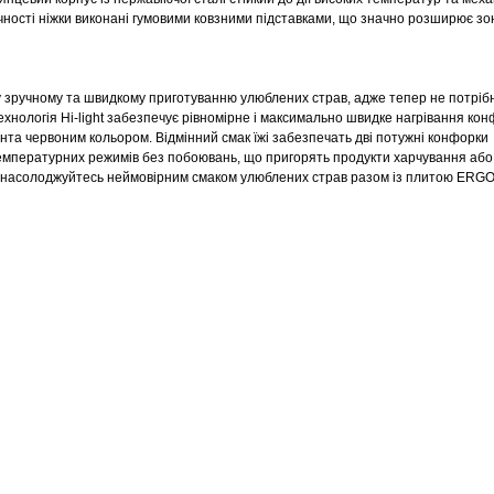
чності ніжки виконані гумовими ковзними підставками, що значно розширює зо
гу зручному та швидкому приготуванню улюблених страв, адже тепер не потріб
ехнологія Hi-light забезпечує рівномірне і максимально швидке нагрівання кон
ента червоним кольором.
Відмінний смак їжі забезпечать дві потужні конфорки
емпературних режимів без побоювань, що пригорять продукти харчування або
 та насолоджуйтесь неймовірним смаком улюблених страв разом із плитою ERGO