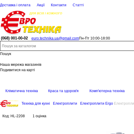
Доставка і оплата
Акції
Контакти
Статті
(068)
001-00-02
euro.technika.ua@gmail.com
Пн-Пт 10:00-18:00
Пошук
Наша мережа магазинів
Подивитися на карті
Кліматична техніка
Краса та здоров'я
Комп'ютерна техніка
Техніка для кухні
Електроплити
Електроплити Ergo
Електропли
Код:
HL-2208
1 оцінка