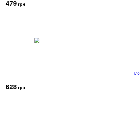
479
грн
Пло
628
грн
Про компанію
Доставка і оплата
Акції
Контакти