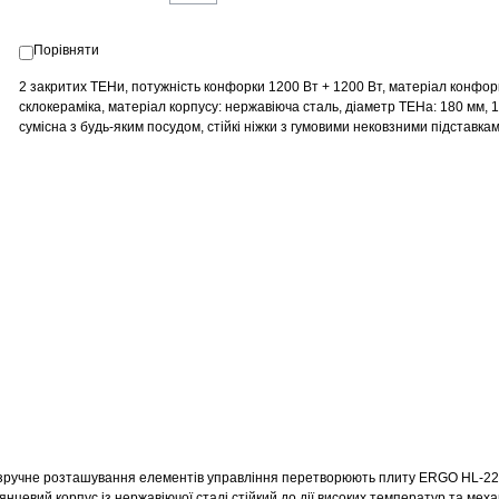
Порівняти
2 закритих ТЕНи, потужність конфорки 1200 Вт + 1200 Вт, матеріал конфор
с
клокераміка
, матеріал корпусу: нержавіюча сталь, діаметр ТЕНа: 180 мм, 
с
умісна з будь-яким посудом, стійкі ніжки з гумовими нековзними підставкам
та зручне розташування елементів управління перетворюють плиту ERGO HL-2
янцевий корпус із нержавіючої сталі стійкий до дії високих температур та меха