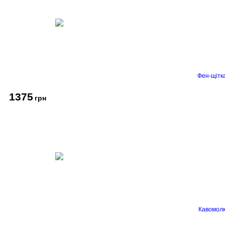
Фен-щітк
1375
грн
Кавомолк