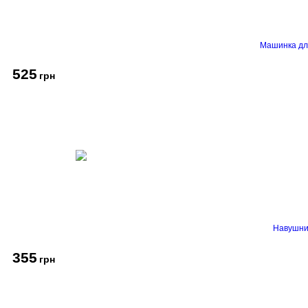
Машинка дл
525
грн
Навушник
355
грн