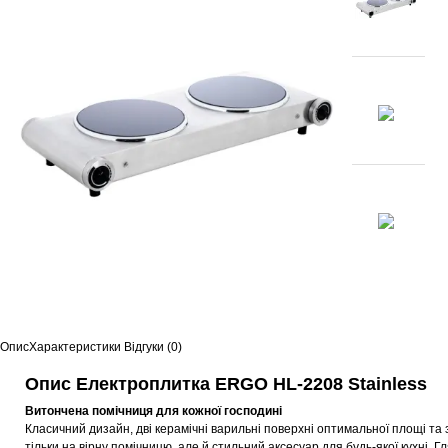
Опис
Характеристики
Відгуки (0)
Опис Електроплитка ERGO HL-2208 Stainless
Витончена помічниця для кожної господині
Класичний дизайн, дві керамічні варильні поверхні оптимальної площі 
тільки на вірну помічницю, але й стильний аксесуар для будь-якої кухні.
Гл