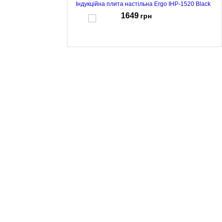
Індукційна плита настільна Ergo IHP-1520 Black
1649
грн
Електроплитка ERGO HL-2208 Stainless
2169
грн
Електроплита індукційна Ergo IHP-2530 2 конфорки
1300W+1800W black
3699
грн