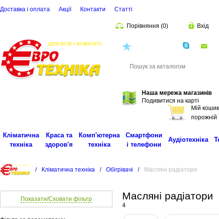
Доставка і оплата
Акції
Контакти
Статті
Порівняння
(
0
)
Вхід
(068)
001-00-02
eu
Пошук
Наша мережа магазинів
Подивитися на карті
Мій кошик
порожній
Кліматична
Краса та
Комп'ютерна
Смартфони
Аудіотехніка
Т
техніка
здоров'я
техніка
і телефони
/
Кліматична техніка
/
Обігрівачі
/
Масляні радіатори
Масляні радіатори
Показати/Сховати фільтр
4