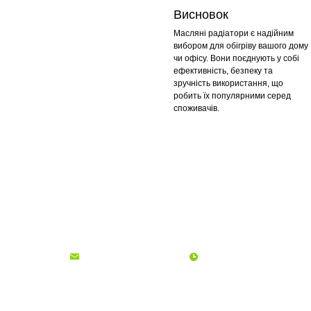
Висновок
Масляні радіатори є надійним
вибором для обігріву вашого дому
чи офісу. Вони поєднують у собі
ефективність, безпеку та
зручність використання, що
робить їх популярними серед
споживачів.
Про компанію
Доставка і оплата
Акції
Контакти
(068)
001-00-02
euro.technika.ua@gmail.com
Пн-Пт 10:00-18:00
© Інтернет-магазин Євро Техніка, 2006 - 2026
ФОП Гадиняк Ольга Богданівна | ІПН: 2745415600 | Офіс: м. Львів, вул.