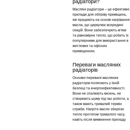
радіатори?
Масляні радіатори – це ефективні
прилади для обігріву приміщень,
які працюють на основі нагрівання
масла, що циркулює всередині
секцій. Вони забезпечують м’яке
та рівномірне тепло, що робить їх
популярними для використання в
житлових та офісних
приміщеннях.
Переваги масляних
радіаторів
Основні переваги масляних
радіаторів полягають у їхній
безпеці та енергоефективності.
Вони не спалюють кисень, не
створюють шуму під час роботи, а
також мають тривалий термін
служби. Нагріте масло зберігає
тепло протягом тривалого часу,
навіть після вимкнення приладу.