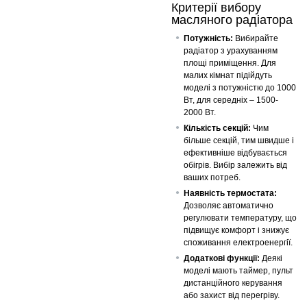
Критерії вибору
масляного радіатора
Потужність:
Вибирайте
радіатор з урахуванням
площі приміщення. Для
малих кімнат підійдуть
моделі з потужністю до 1000
Вт, для середніх – 1500-
2000 Вт.
Кількість секцій:
Чим
більше секцій, тим швидше і
ефективніше відбувається
обігрів. Вибір залежить від
ваших потреб.
Наявність термостата:
Дозволяє автоматично
регулювати температуру, що
підвищує комфорт і знижує
споживання електроенергії.
Додаткові функції:
Деякі
моделі мають таймер, пульт
дистанційного керування
або захист від перегріву.