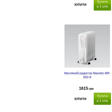
Купити
КУПИТИ
в 1 клік
ермін
гарантії - 2 роки
Масляний радіатор Maestro MR-
950-9
1615
грн
Купити
КУПИТИ
в 1 клік