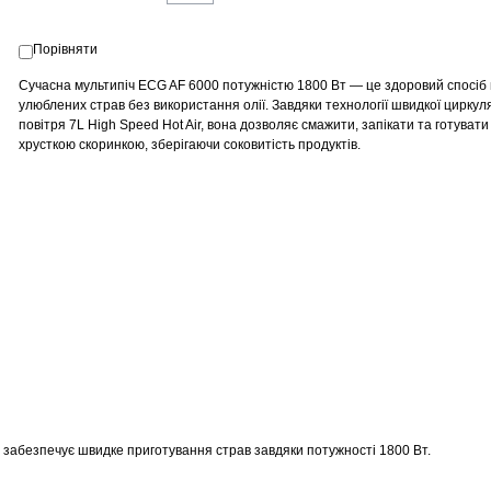
Порівняти
Сучасна мультипіч ECG AF 6000 потужністю 1800 Вт — це здоровий спосіб
улюблених страв без використання олії. Завдяки технології швидкої циркуля
повітря 7L High Speed Hot Air, вона дозволяє смажити, запікати та готувати 
хрусткою скоринкою, зберігаючи соковитість продуктів.
о забезпечує швидке приготування страв завдяки потужності 1800 Вт.