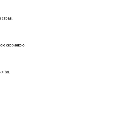
 страв.
кою скоринкою.
я їжі.