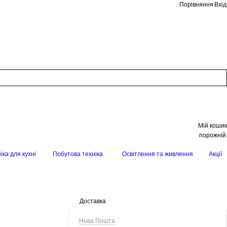
Порівняння
Вхід
Мій кошик
порожній
іка для кухні
Побутова техніка
Освітлення та живлення
Акції
Доставка
Нова Пошта