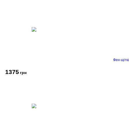
Фен-щітк
1375
грн