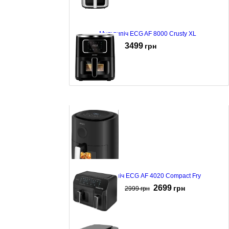
Мультипіч ECG AF 8000 Crusty XL
3499
грн
Мультипіч MPM MFR-09
3456
грн
Мультипіч ECG AF 4020 Compact Fry
2699
грн
2999
грн