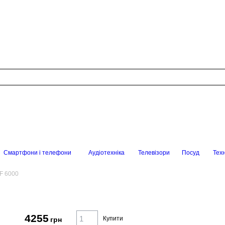
Смартфони і телефони
Аудіотехніка
Телевізори
Посуд
Техн
F 6000
4255
Купити
грн