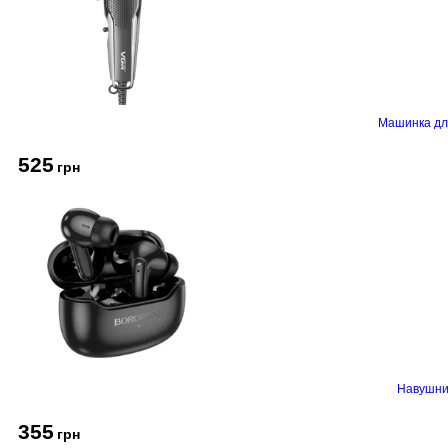
Машинка дл
525
грн
Навушник
355
грн