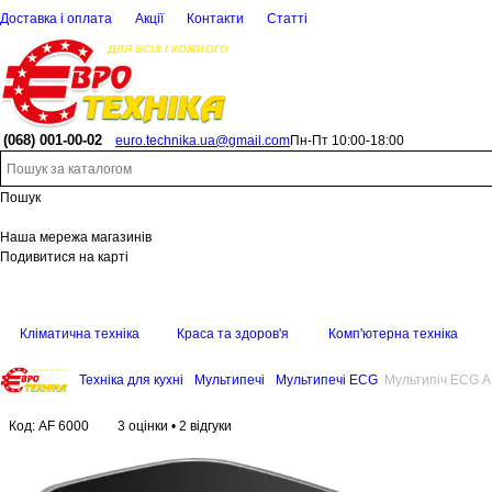
Доставка і оплата
Акції
Контакти
Статті
(068)
001-00-02
euro.technika.ua@gmail.com
Пн-Пт 10:00-18:00
Пошук
Наша мережа магазинів
Подивитися на карті
Кліматична техніка
Краса та здоров'я
Комп'ютерна техніка
Техніка для кухні
Мультипечі
Мультипечі ECG
Мультипіч ECG A
Код:
AF 6000
3 оцінки
•
2 відгуки