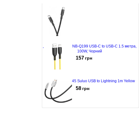
White
60
грн
Дата-кабель XO NB-Q199 USB-C to USB-C 1.5 метра,
100W, Чорний
157
грн
Кабель XO NB245 Suluo USB to Lightning 1m Yellow
58
грн
Кабель XO NB227 USB to MicroUSB 1.2m Black
109
грн