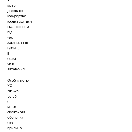
1
метр
дозволяє
комфортно
користуватися
смартфоном
під
час
заряджання
вдома,
в
офісі
чи в
автомобілі.
Особливістю
XO
NB245
Suluo
є
м’яка
силіконова
оболонка,
яка
приємна