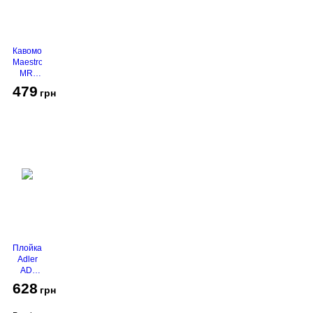
Кавомолка
Maestro
MR-
450
479
грн
Grey
Плойка
Adler
AD-
2116
628
грн