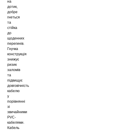
на
дотик,
добре
гнеться
та
стійка
до
щоденних
перегинів.
Гнучка
конструкція
знижує
ризик
заломів
та
підвищує
довговічність
кабелю
у
порівнянні
зі
звичайними
PVC-
кабелями.
Кабель