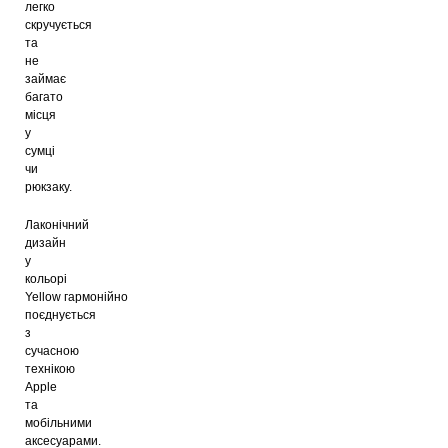
легко
скручується
та
не
займає
багато
місця
у
сумці
чи
рюкзаку.
Лаконічний
дизайн
у
кольорі
Yellow гармонійно
поєднується
з
сучасною
технікою
Apple
та
мобільними
аксесуарами.