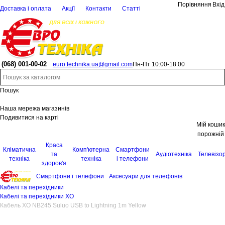
Порівняння
Вхід
Доставка і оплата
Акції
Контакти
Статті
(068)
001-00-02
euro.technika.ua@gmail.com
Пн-Пт 10:00-18:00
Пошук
Наша мережа магазинів
Подивитися на карті
Мій кошик
порожній
Краса
Кліматична
Комп'ютерна
Смартфони
та
Аудіотехніка
Телевізо
техніка
техніка
і телефони
здоров'я
Смартфони і телефони
Аксесуари для телефонів
Кабелі та перехідники
Кабелі та перехідники XO
Кабель XO NB245 Suluo USB to Lightning 1m Yellow