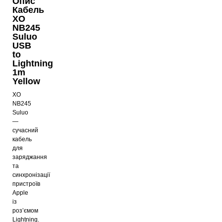
Опис
Кабель
XO
NB245
Suluo
USB
to
Lightning
1m
Yellow
XO
NB245
Suluo
—
сучасний
кабель
для
заряджання
та
синхронізації
пристроїв
Apple
із
роз’ємом
Lightning.