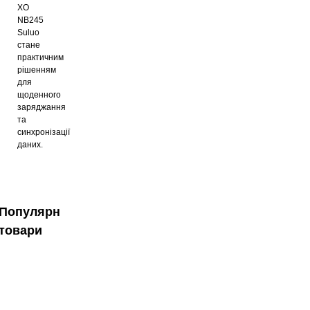
XO
NB245
Suluo
стане
практичним
рішенням
для
щоденного
заряджання
та
синхронізації
даних.
Популярні
товари