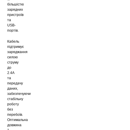
більшістю
зарядних
пристроїв
та
USB-
портів.
Кабель
підтримує
заряджання
силою
струму
до
2.4A
та
передачу
даних,
забезпечуючи
стабільну
роботу
без
перебоїв.
Оптимальна
довжина