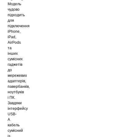
Модель
чудово
підходить
для
підключення
iPhone,
iPad,
AirPods
та
інших
сумісних
гаджетів
до
мережевих
адаптерів,
павербанків,
ноутбуків
і ПК.
Завдяки
інтерфейсу
USB-
A
кабель
сумісний
із