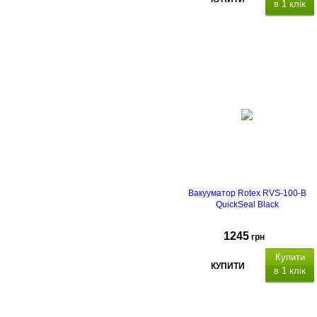
в 1 клік
Вакууматор Rotex RVS-100-B
QuickSeal Black
1245
грн
Купити
КУПИТИ
в 1 клік