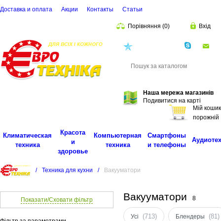
Доставка и оплата
Акции
Контакты
Cтатьи
Порівняння
(
0
)
Вхід
(068)
001-00-02
eu
Пошук
Наша мережа магазинів
Подивитися на карті
Мій кошик
порожній
Красота
Климатическая
Компьютерная
Смартфоны
Аудиоте
и
техника
техника
и телефоны
здоровье
/
Техника для кухни
/
Вакууматори
Вакууматори
8
Показати/Сховати фільтр
(713)
(81)
Усі
Блендеры