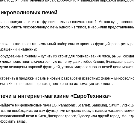
ну, то для приготовления мяса с корочкой или выпекания пирожков понадоби
микроволновых печей
на напрямую зависит от функциональных возможностей. Можно существенно с
 этого, купить микроволновую печь одного из типов, в изобилии представленн
ло» – выполняют минимальный набор самых простых функций: разогреть, разм
обращении и надежны;
орудованные грилем, – купить их стоит для поджаривания мяса, рыбы, созда
 легко приготовить качественную выпечку, да и любое блюдо, благодаря равн
дели оснащены паровой функцией, у таких микроволновых печей цена может
стретить в продаже и самые новые разработки известных фирм – микроволнов
чи в Киеве постоянно растет, невзирая на их немалую стоимость.
ечи в интернет-магазине «ЕвроТехника»
айдете микроволновые печи LG, Panasonic, Scarlett, Samsung, Saturn, Vitek, 
всеми необходимыми вам функциями микроволновку в нашем магазине можно 
 микроволновой печи в Киев, Днепропетровск, Одессу или другой город. Ме
оформить заказ.