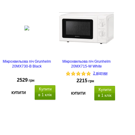
внутрішнє
покриття: біо кераміка
Мікрохвильова піч Grunhelm
Мікрохвильова піч Grunhelm
20MX730-B Black
20MX715-W White
2 відгуки
2529
2215
грн
грн
Купити
Купити
КУПИТИ
КУПИТИ
в 1 клік
в 1 клік