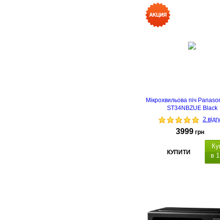
Мікрохвильова піч Panaso
ST34NBZUE Black
2 відг
3999
грн
Ку
КУПИТИ
в 1
Об'єм: 25 л
потужність: