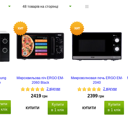
48 товарів на сторінці
sung
Мікрохвильова піч ERGO EM-
Микроволновая печь ERGO EM-
e
2060 Black
2040
2 відгуки
2 відгуки
2419
2399
грн
грн
пити
Купити
Купити
КУПИТИ
КУПИТИ
 клік
в 1 клік
в 1 клік