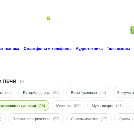
ro.technika.ua@gmail.com
Пн-Пт 10:00-18:00
я техника
Смартфоны и телефоны
Аудиотехника
Телевизоры
е печи
14
(78)
(41)
(23)
ры
Бутербродницы
Весы кухонные
Вакуумат
(45)
(62)
(21)
икроволновые печи
Миксеры
Мультиварки
)
(33)
(17)
(
Плитки электрические
Соковыжималки
Сушки