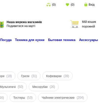
(
0
)
(
0
)
Вхід
Мій кошик
Наша мережа магазинів
Подивитися на карті
порожній
Посуда
Техника для кухни
Бытовая техника
Аксессуары
(18)
(31)
(39)
ори
Грили
Кофеварки
(50)
(26)
Мультипечі
Мясорубки
16)
(53)
(204)
Тостеры
Чайники электрические