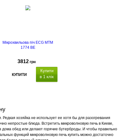
Мікрохвильова піч ECG MTM
1774 BE
3812
грн
Купити
КУПИТИ
в 1 клік
ну
43 х 24 х 33 см
 Редкая хозяйка не использует ее хотя бы для разогревания
очно непростые блюда. Встретить микроволновую печь в Киеве,
з дома обед или делают горячие бутерброды. И чтобы правильно
мальных функций микроволновую печь купить можно достаточно