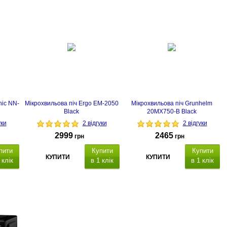
nic NN-
Мікрохвильова піч Ergo EM-2050
Мікрохвильова піч Grunhelm
Black
20MX750-B Black
уки
2 відгуки
2 відгуки
2999
2465
грн
грн
пити
Купити
Купити
КУПИТИ
КУПИТИ
 клік
в 1 клік
в 1 клік
 900 Вт