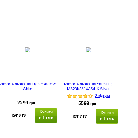
Мікрохвильова піч Ergo Y-40 MW
Мікрохвильова піч Samsung
White
MS23K3614AS/UK Silver
2 відгуки
2299
5599
грн
грн
Купити
Купити
КУПИТИ
КУПИТИ
в 1 клік
в 1 клік