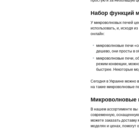
простую и за небольшую це
Набор функций 
У микроволновых печей це
использовать, и, исходя из
онлайн:
микроволновые печи «со
дешево, они просты в 
микроволновые печи, об
режим конвекции, можно
быстрее. Некоторые мо
Сегодня в Украине можно в
на такие микроволновые пе
Микроволновые п
В нашем ассортименте вы н
современную, оснащенную 
можете заказать доставку
моделях и ценах, помогут 