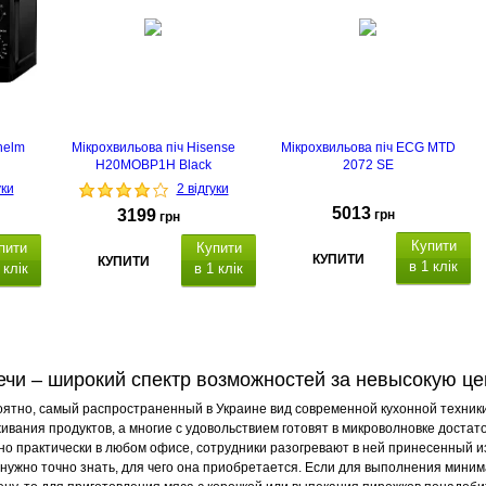
helm
Мікрохвильова піч Hisense
Мікрохвильова піч ECG MTD
H20MOBP1H Black
2072 SE
уки
2 відгуки
5013
3199
грн
грн
Купити
пити
Купити
КУПИТИ
КУПИТИ
в 1 клік
 клік
в 1 клік
700 Вт
20 літрів
чи – широкий спектр возможностей за невысокую це
ятно, самый распространенный в Украине вид современной кухонной техники.
вания продуктов, а многие с удовольствием готовят в микроволновке достат
но практически в любом офисе, сотрудники разогревают в ней принесенный и
 нужно точно знать, для чего она приобретается. Если для выполнения мини