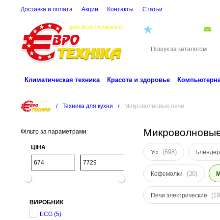
Доставка и оплата
Акции
Контакты
Cтатьи
(068)
001-00-02
eu
Климатическая техника
Красота и здоровье
Компьютерна
/
Техника для кухни
/
Микроволновые печи
Микроволновы
Фільтр за параметрами
ЦІНА
(698)
Усі
Бленде
(30)
Кофемолки
М
(19
Печи электрические
ВИРОБНИК
ECG
(5)