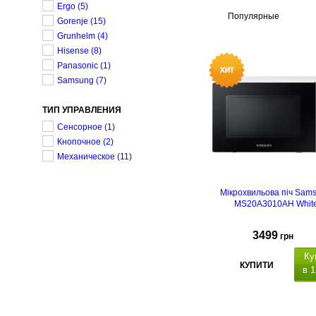
Ergo
(5)
Популярные
Gorenje
(15)
Grunhelm
(4)
Hisense
(8)
Panasonic
(1)
Samsung
(7)
ТИП УПРАВЛЕНИЯ
Сенсорное
(1)
Кнопочное
(2)
Механическое
(11)
Мікрохвильова піч Sam
MS20A3010AH Whit
3499
грн
Ку
КУПИТИ
в 1