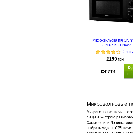
Мікрохвильова піч Grun
20MX715-B Black
2 відг
2199
грн
Ку
КУПИТИ
в 1
Микроволновые пе
Микроволновая печь – веро
пищи и быстрого разморажи
Харькове или Донецке мож
выбрать модель СВЧ печи,