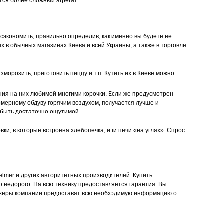
тся более сложный агрегат.
экономить, правильно определив, как именно вы будете ее
ых в обычных магазинах Киева и всей Украины, а также в торговле
орозить, приготовить пиццу и т.п. Купить их в Киеве можно
ния на них любимой многими корочки. Если же предусмотрен
омерному обдуву горячим воздухом, получается лучше и
 быть достаточно ощутимой.
ки, в которые встроена хлебопечка, или печи «на углях». Спрос
Zelmer и других авторитетных производителей. Купить
недорого. На всю технику предоставляется гарантия. Вы
неджеры компании предоставят всю необходимую информацию о