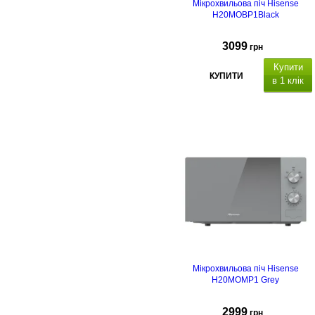
Мікрохвильова піч Hisense
H20MOBP1Black
3099
грн
Купити
КУПИТИ
в 1 клік
Мікрохвильова піч Hisense
H20MOMP1 Grey
2999
грн