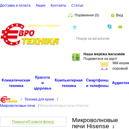
Доставка и оплата
Акции
Контакты
Cтатьи
Порівняння
(
0
)
Вхід
(068)
001-00-02
eu
Пошук
Наша мережа магазинів
Подивитися на карті
Мій кошик
порожній
Красота
Климатическая
Компьютерная
Смартфоны
и
Аудиоте
техника
техника
и телефоны
здоровье
/
Техника для кухни
/
Микроволновые печи
/
Микроволновые печи Hisense
Микроволновые
Показати/Сховати фільтр
печи Hisense
3