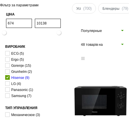
Фільтр за параметрами
(700)
(79)
Усі
Блендеры
ЦІНА
Популярные
48 товарів на
ВИРОБНИК
сторінці
ECG
(5)
Ergo
(5)
Gorenje
(15)
Grunhelm
(2)
Hisense
(9)
LG
(4)
Panasonic
(1)
Samsung
(7)
ТИП УПРАВЛЕНИЯ
Механическое
(3)