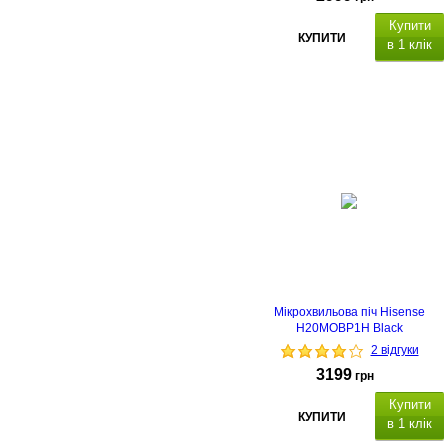
Купити
КУПИТИ
в 1 клік
Мікрохвильова піч Hisense
H20MOBP1H Black
2 відгуки
3199
грн
Купити
КУПИТИ
в 1 клік