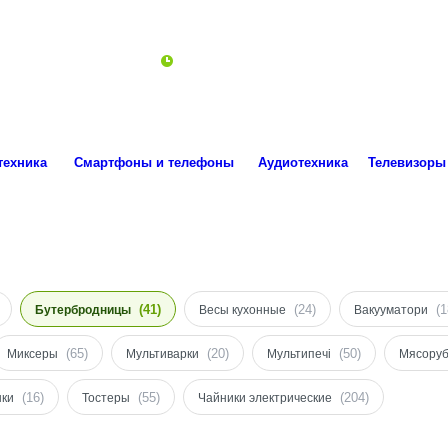
ro.technika.ua@gmail.com
Пн-Пт 10:00-18:00
техника
Смартфоны и телефоны
Аудиотехника
Телевизоры
(41)
(24)
(1
Бутербродницы
Весы кухонные
Вакууматори
(65)
(20)
(50)
Миксеры
Мультиварки
Мультипечі
Мясоруб
(16)
(55)
(204)
ки
Тостеры
Чайники электрические