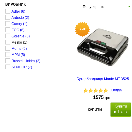
ВИРОБНИК
Популярные
Adler
(6)
Ardesto
(2)
Camry
(1)
ECG
(8)
Gorenje
(5)
Mesko
(1)
Monte
(5)
MPM
(5)
Russell Hobbs
(2)
SENCOR
(7)
Бутербродниця Monte MT-3525
1 відгук
1575
грн
Купити
КУПИТИ
в 1 клік