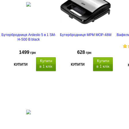
производитель: Польша
Бутербродниця Ardesto 5 в 1 SM-
Бутербродниця MPM MOP-48M
Вафель
H-500 B black
1499
628
грн
грн
Купити
Купити
КУПИТИ
КУПИТИ
в 1 клік
в 1 клік
країна-
виробник: Польща