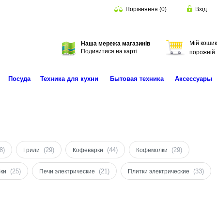
Порівняння
(
0
)
Вхід
Мій кошик
Наша мережа магазинів
Пошук
Подивитися на карті
порожній
Посуда
Техника для кухни
Бытовая техника
Аксессуары
8)
(29)
(44)
(29)
Грили
Кофеварки
Кофемолки
(25)
(21)
(33)
ки
Печи электрические
Плитки электрические