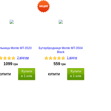
срок гарантии - 2
срок гарантии - 2
года
года
льница Monte MT-3520
Бутербродниця Monte MT-3504
Black
2 відгуки
1 відгук
1099
559
грн
грн
Купити
Купити
КУПИТИ
КУПИТИ
в 1 клік
в 1 клік