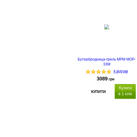
22 х
13 см
Бутербродница-гриль MPM MOP-
33M
4 відгуки
3089
грн
Купити
КУПИТИ
в 1 клік