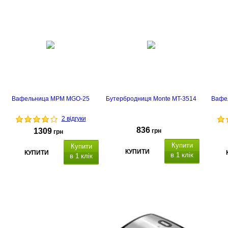
срок
гарантии - 2 года
Вафельница MPM MGO-25
Бутербродниця Monte MT-3514
Вафе
2 відгуки
836
1309
грн
грн
Купити
Купити
КУПИТИ
КУПИТИ
в 1 клік
в 1 клік
страна-