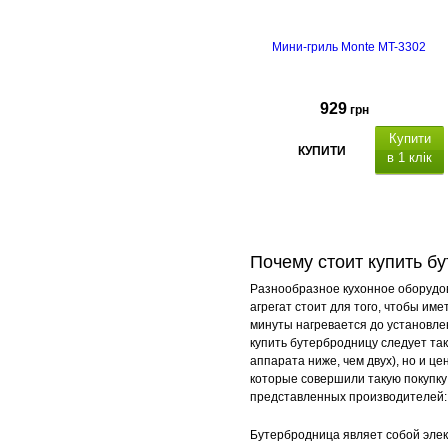
Мини-гриль Monte MT-3302
929
грн
Купити
КУПИТИ
в 1 клік
аскрывается н
Почему стоит купить б
180°,
23х14.5 с
Разнообразное кухонное оборудов
агрегат стоит для того, чтобы им
минуты нагревается до установлен
купить бутербродницу следует такж
аппарата ниже, чем двух), но и ц
которые совершили такую покупку
представленных производителей: Cl
Бутербродница являет собой элек