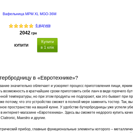
Вафельница MPM XL MGO-36M
6 відгуків
2042
грн
Купити
КУПИТИ
в 1 клік
а
квадратных
утербродницу в «Евротехнике»?
м
страна-
ание значительно облегчает и ускоряет процесс приготовления пищи, ярким
производитель: Польша
еть возможность в кратчайшие сроки приготовить себе ланч в виде горячего б
ной температуры, но при этом продукты не подгорают, как это бывает при пр
е потому, что это устройство сможет в полной мере заменить тостер. Так, вы 
енное пространство на вашей кухне. У удобстве бутербродницы уже успели убе
 в интернет-магазине «Евротехника». Здесь вы сможете недорого купить каче
atronic, Maestro и другие.
трический прибор, главные функциональные элементы которого – металличе