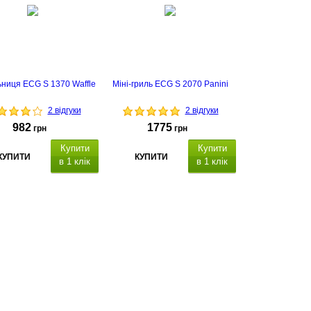
ниця ECG S 1370 Waffle
Міні-гриль ECG S 2070 Panini
2 відгуки
2 відгуки
982
1775
грн
грн
Купити
Купити
КУПИТИ
КУПИТИ
в 1 клік
в 1 клік
срок гарантии - 2
полного
года
открывания на угол 180° в режиме
барбекю, размер пластин:
165 x
260 мм,
срок гарантии - 2 года