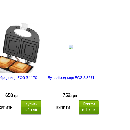
рбродниця ECG S 1170
Бутербродниця ECG S 3271
658
752
грн
грн
Купити
Купити
КУПИТИ
КУПИТИ
в 1 клік
в 1 клік
вадратных сэндвичей
2
треугольных
сэндвичей