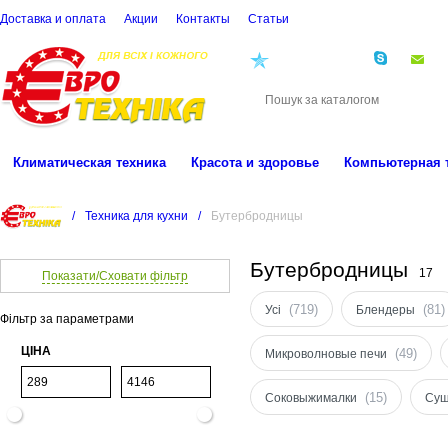
Доставка и оплата
Акции
Контакты
Cтатьи
(068)
001-00-02
eu
Климатическая техника
Красота и здоровье
Компьютерная 
/
Техника для кухни
/
Бутербродницы
Бутербродницы
17
Показати/Сховати фільтр
(719)
(81)
Усі
Блендеры
Фільтр за параметрами
ЦІНА
(49)
Микроволновые печи
(15)
Соковыжималки
Суш