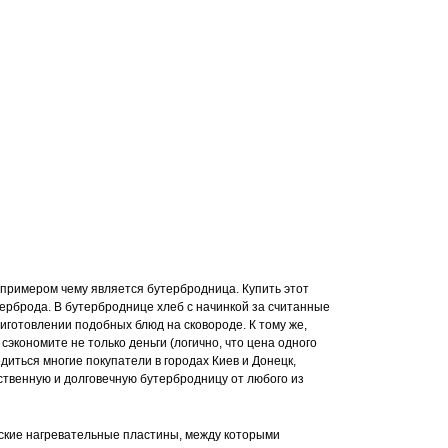
 примером чему является бутербродница. Купить этот
утерброда. В бутерброднице хлеб с начинкой за считанные
иготовлении подобных блюд на сковороде. К тому же,
сэкономите не только деньги (логично, что цена одного
диться многие покупатели в городах Киев и Донецк,
ственную и долговечную бутербродницу от любого из
ские нагревательные пластины, между которыми