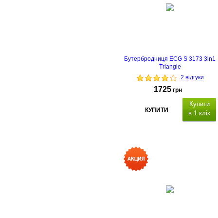
страна-
производитель: Польша
Бутербродниця ECG S 3173 3in1
Triangle
2 відгуки
1725
грн
Купити
КУПИТИ
в 1 клік