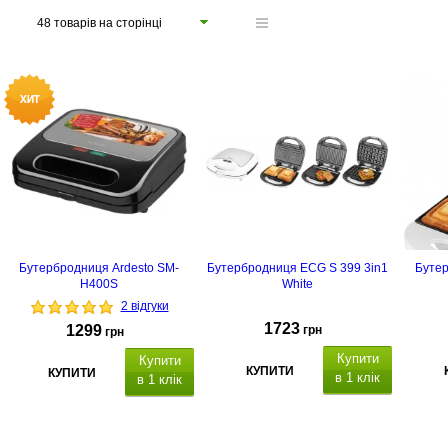
48 товарів на сторінці
Бутербродниця Ardesto SM-
Бутербродниця ECG S 399 3in1
Буте
H400S
White
2 відгуки
1723
1299
грн
грн
Купити
Купити
КУПИТИ
КУПИТИ
в 1 клік
в 1 клік
2 к