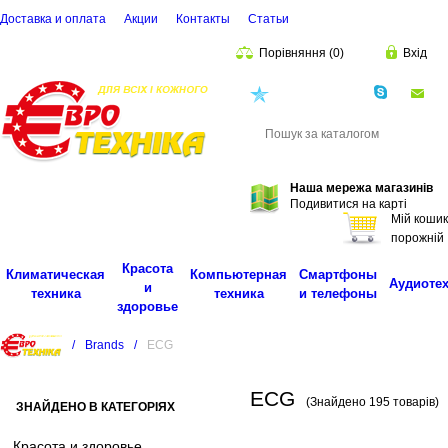
Доставка и оплата
Акции
Контакты
Cтатьи
Порівняння
(
0
)
Вхід
(068)
001-00-02
eu
Пошук
Наша мережа магазинів
Подивитися на карті
Мій кошик
порожній
Красота
Климатическая
Компьютерная
Смартфоны
Аудиоте
и
техника
техника
и телефоны
здоровье
/
Brands
/
ECG
ECG
(Знайдено 195 товарів)
ЗНАЙДЕНО В КАТЕГОРІЯХ
Красота и здоровье