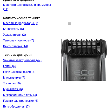
Машинки для стрижки и триммеры
(11)
Климатическая техника
Масляные радиаторы
(1)
Конвекторы
(6)
Увлажнители
(2)
Тепловентиляторы
(7)
Вентиляторы
(14)
Техника для кухни
Чайники электрические
(47)
Грили
(4)
Печи электрические
(3)
Мультиварки
(7)
Тостеры
(10)
Мультипечі
(6)
Микроволновые печи
(4)
Плитки электрические
(6)
Бутербродницы
(7)